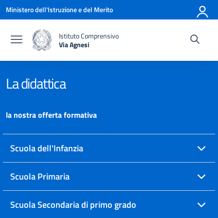
Vai ai contenuti
Vai al menu di navigazione
Vai al footer
Ministero dell'Istruzione e del Merito
Istituto Comprensivo
Via Agnesi
— Visita la pagina iniziale della scuola
La didattica
la nostra offerta formativa
Scuola dell'Infanzia
Scuola Primaria
Scuola Secondaria di primo grado