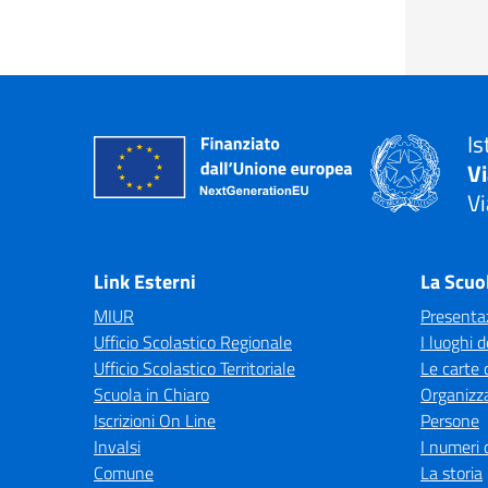
Is
V
Vi
— 
Link Esterni
La Scuo
MIUR
Presenta
Ufficio Scolastico Regionale
I luoghi d
Ufficio Scolastico Territoriale
Le carte 
Scuola in Chiaro
Organizz
Iscrizioni On Line
Persone
Invalsi
I numeri 
Comune
La storia