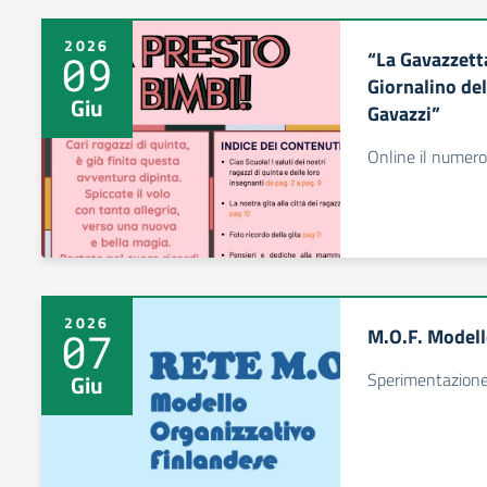
2026
“La Gavazzett
09
Giornalino del
Giu
Gavazzi”
Online il numero
2026
M.O.F. Modell
07
Sperimentazione 
Giu