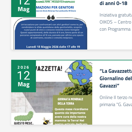
di anni 0-18
Mag
Iniziativa gratui
OIKOS – Centro p
con Programma P
2026
“La Gavazzetta
12
Giornalino del
Mag
Gavazzi”
Online Il terzo 
primaria "G. Gav