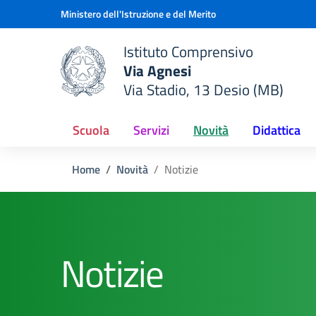
Vai ai contenuti
Vai al menu di navigazione
Vai al footer
Ministero dell'Istruzione e del Merito
Istituto Comprensivo
Via Agnesi
Via Stadio, 13 Desio (MB)
e della scuola
— Visita la pagina iniziale del
Scuola
Servizi
Novità
Didattica
Home
Novità
Notizie
Notizie