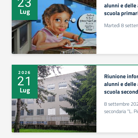
23
alunni e delle
Lug
scuola primar
Martedì 8 sette
2026
Riunione infor
21
alunni e delle
Lug
scuola second
8 settembre 2026
secondaria "L. Pi