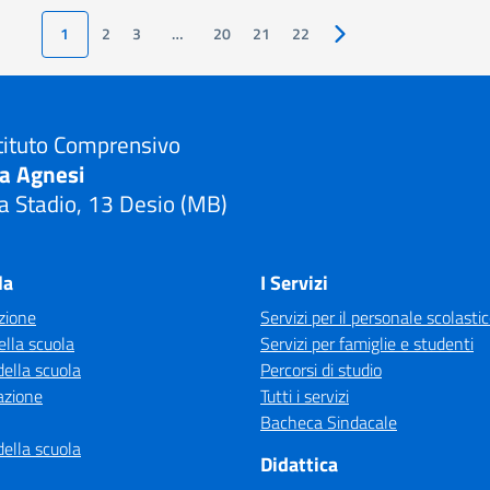
1
2
3
…
20
21
22
Pagina successiva
tituto Comprensivo
ia Agnesi
a Stadio, 13 Desio (MB)
Visita la pagina iniziale della scuola
la
I Servizi
zione
Servizi per il personale scolasti
ella scuola
Servizi per famiglie e studenti
della scuola
Percorsi di studio
azione
Tutti i servizi
Bacheca Sindacale
della scuola
Didattica