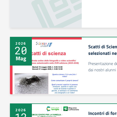
2026
Scatti di Scie
20
selezionati ne
Mag
Presentazione de
dai nostri alunni
2026
Incontri di fo
12