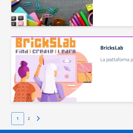
BricksLab
La piattaforma p
1
2
Pagina successiva