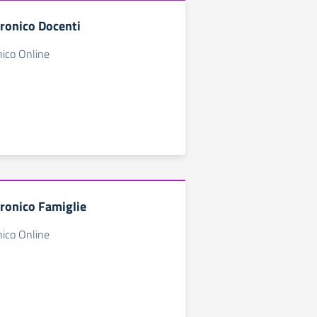
tronico Docenti
nico Online
tronico Famiglie
nico Online