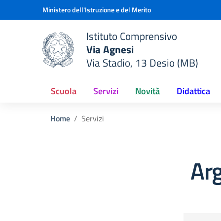
Vai ai contenuti
Vai al menu di navigazione
Vai al footer
Ministero dell'Istruzione e del Merito
Istituto Comprensivo
Via Agnesi
Via Stadio, 13 Desio (MB)
e della scuola
— Visita la pagina iniziale del
Scuola
Servizi
Novità
Didattica
Home
Servizi
Arg