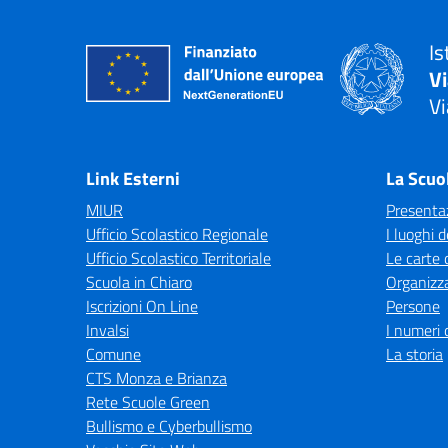
Is
V
Vi
— 
Link Esterni
La Scuo
MIUR
Presenta
Ufficio Scolastico Regionale
I luoghi d
Ufficio Scolastico Territoriale
Le carte 
Scuola in Chiaro
Organizz
Iscrizioni On Line
Persone
Invalsi
I numeri 
Comune
La storia
CTS Monza e Brianza
Rete Scuole Green
Bullismo e Cyberbullismo