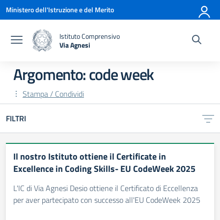
Vai ai contenuti
Vai al menu di navigazione
Vai al footer
Ministero dell'Istruzione e del Merito
Istituto Comprensivo
Via Agnesi
— Visita la pagina iniziale della scuola
Argomento: code week
Stampa / Condividi
FILTRI
Il nostro Istituto ottiene il Certificate in
Excellence in Coding Skills- EU CodeWeek 2025
L'IC di Via Agnesi Desio ottiene il Certificato di Eccellenza
per aver partecipato con successo all'EU CodeWeek 2025