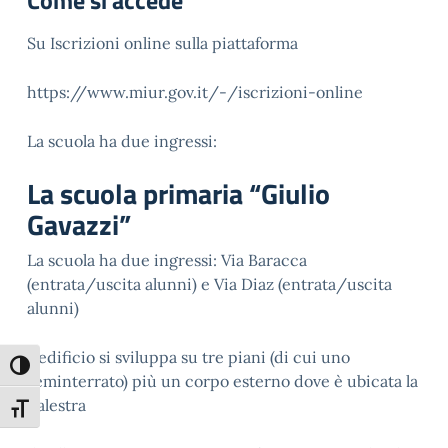
Come si accede
Su Iscrizioni online sulla piattaforma
https://www.miur.gov.it/-/iscrizioni-online
La scuola ha due ingressi:
La scuola primaria “Giulio
Gavazzi”
La scuola ha due ingressi: Via Baracca
(entrata/uscita alunni) e Via Diaz (entrata/uscita
alunni)
L’edificio si sviluppa su tre piani (di cui uno
Attiva/disattiva alto contrasto
seminterrato) più un corpo esterno dove è ubicata la
palestra
Attiva/disattiva dimensione testo