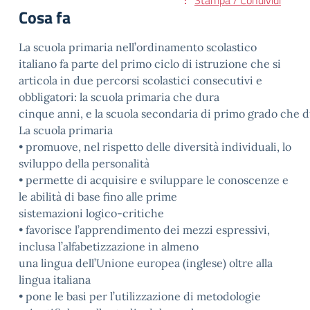
Stampa / Condividi
Cosa fa
La scuola primaria n
ell’ordinamento scolastico
italiano
fa parte del primo ciclo di istruzione che si
articola in due percorsi scolastici consecutivi e
obbligatori: la scuola primaria che dura
cinque
anni,
e
la
scuola
secondaria
di
primo
grado
che
d
La scuola primaria
•
promuove, nel rispetto delle diversità individuali, lo
sviluppo della personalità
•
permette di acquisire e sviluppare le conoscenze e
le abilità di base fino alle prime
sistemazioni logico-critiche
•
favorisce l’apprendimento dei mezzi espressivi,
inclusa l’alfabetizzazione in almeno
una lingua dell’Unione europea (inglese) oltre alla
lingua italiana
•
pone le basi per l’utilizzazione di metodologie