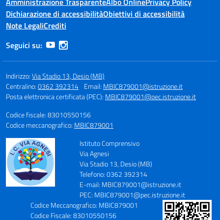
Amministrazione Trasparente
Albo Online
Privacy Policy
Dichiarazione di accessibilità
Obiettivi di accessibilità
Note Legali
Crediti
Seguici su:
Indirizzo:
Via Stadio 13, Desio (MB)
Centralino:
0362 392314
Email:
MBIC879001@istruzione.it
Posta elettronica certificata (PEC):
MBIC879001@pec.istruzione.it
Codice fiscale: 83010550156
Codice meccanografico:
MBIC879001
Istituto Comprensivo
Via Agnesi
Via Stadio 13, Desio (MB)
Telefono: 0362 392314
E-mail: MBIC879001@istruzione.it
PEC: MBIC879001@pec.istruzione.it
Codice Meccanografico: MBIC879001
Codice Fiscale: 83010550156