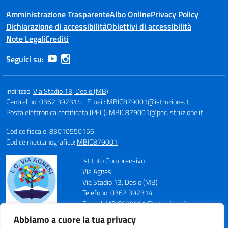
Amministrazione Trasparente
Albo Online
Privacy Policy
Dichiarazione di accessibilità
Obiettivi di accessibilità
Note Legali
Crediti
Seguici su:
Indirizzo:
Via Stadio 13, Desio (MB)
Centralino:
0362 392314
Email:
MBIC879001@istruzione.it
Posta elettronica certificata (PEC):
MBIC879001@pec.istruzione.it
Codice fiscale: 83010550156
Codice meccanografico:
MBIC879001
Istituto Comprensivo
Via Agnesi
Via Stadio 13, Desio (MB)
Telefono: 0362 392314
E-mail: MBIC879001@istruzione.it
PEC: MBIC879001@pec.istruzione.it
Abbiamo a cuore la tua privacy
Codice Meccanografico: MBIC879001