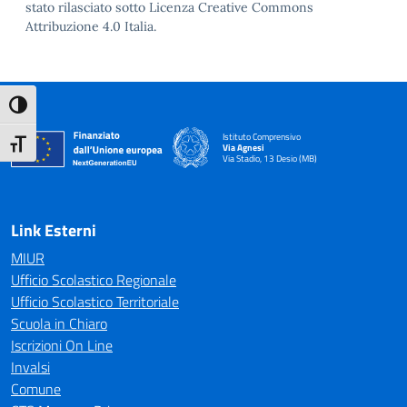
stato rilasciato sotto Licenza Creative Commons
Attribuzione 4.0 Italia.
Attiva/disattiva alto contrasto
Istituto Comprensivo
Attiva/disattiva dimensione testo
Via Agnesi
Via Stadio, 13 Desio (MB)
— Visita la pagina iniziale della scuola
Link Esterni
MIUR
Ufficio Scolastico Regionale
Ufficio Scolastico Territoriale
Scuola in Chiaro
Iscrizioni On Line
Invalsi
Comune