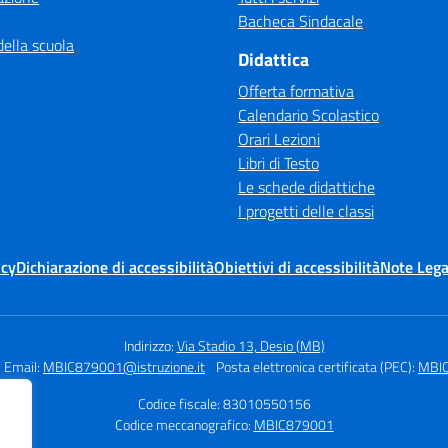
Bacheca Sindacale
della scuola
Didattica
Offerta formativa
Calendario Scolastico
Orari Lezioni
Libri di Testo
Le schede didattiche
I progetti delle classi
icy
Dichiarazione di accessibilità
Obiettivi di accessibilità
Note Lega
Indirizzo:
Via Stadio 13, Desio (MB)
Email:
MBIC879001@istruzione.it
Posta elettronica certificata (PEC):
MBIC
Codice fiscale: 83010550156
Codice meccanografico:
MBIC879001