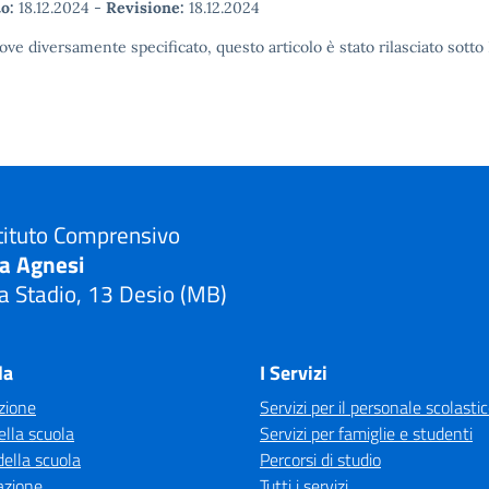
o:
18.12.2024
-
Revisione:
18.12.2024
ove diversamente specificato, questo articolo è stato rilasciato sott
tituto Comprensivo
ia Agnesi
a Stadio, 13 Desio (MB)
Visita la pagina iniziale della scuola
la
I Servizi
zione
Servizi per il personale scolasti
ella scuola
Servizi per famiglie e studenti
della scuola
Percorsi di studio
azione
Tutti i servizi