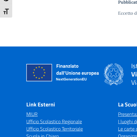
Pubblicat
Attiva/disattiva dimensione testo
Eccetto d
Is
V
Vi
— 
Link Esterni
La Scuo
MIUR
Presenta
Ufficio Scolastico Regionale
I luoghi d
Ufficio Scolastico Territoriale
Le carte 
Scuola in Chiaro
Organizz