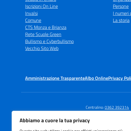
Iscrizioni On Line
Persone
Invalsi
I numeri 
Comune
La storia
CTS Monza e Brianza
Rete Scuole Green
Bullismo e Cyberbullismo
Vecchio Sito Web
Amministrazione Trasparente
Albo Online
Privacy Pol
Centralino:
0362 392314
Abbiamo a cuore la tua privacy
Questo sito web utilizza i cookie per offrirti un’esperienza più