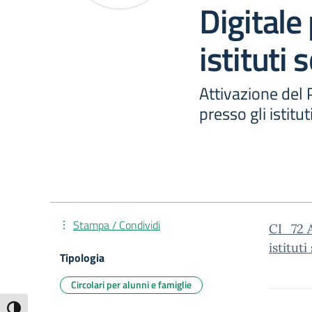
Digitale 
istituti 
Attivazione del P
presso gli istitut
Stampa / Condividi
CI_72 A
istituti
Tipologia
Circolari per alunni e famiglie
Attiva/disattiva alto contrasto