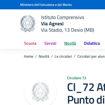
Vai ai contenuti
Vai al menu di navigazione
Vai al footer
Ministero dell'Istruzione e del Merito
Istituto Comprensivo
Via Agnesi
Via Stadio, 13 Desio (MB)
e della scuola
— Visita la pagina iniziale del
Scuola
Servizi
Novità
Didattica
Home
Novità
Le circolari
Circolari per alun
Circolare 72
CI_72 At
Punto di