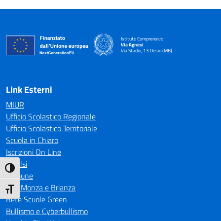
Istituto Comprensivo
Via Agnesi
Via Stadio, 13 Desio (MB)
— Visita la pagina iniziale della scuola
Link Esterni
MIUR
Ufficio Scolastico Regionale
Ufficio Scolastico Territoriale
Scuola in Chiaro
Iscrizioni On Line
Invalsi
Attiva/disattiva alto contrasto
Comune
CTS Monza e Brianza
Attiva/disattiva dimensione testo
Rete Scuole Green
Bullismo e Cyberbullismo