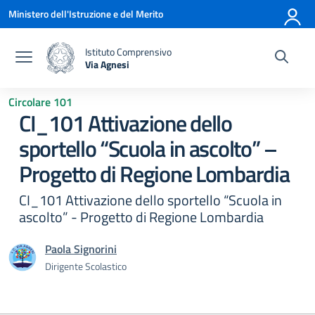
Vai ai contenuti
Vai al menu di navigazione
Vai al footer
Ministero dell'Istruzione e del Merito
Istituto Comprensivo
Via Agnesi
— Visita la pagina iniziale della scuola
Circolare 101
CI_101 Attivazione dello
sportello “Scuola in ascolto” –
Progetto di Regione Lombardia
CI_101 Attivazione dello sportello “Scuola in
ascolto” - Progetto di Regione Lombardia
Paola Signorini
Dirigente Scolastico