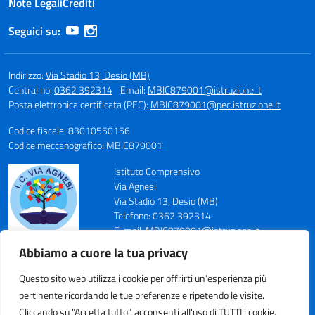
Note Legali
Crediti
Seguici su:
Indirizzo:
Via Stadio 13, Desio (MB)
Centralino:
0362 392314
Email:
MBIC879001@istruzione.it
Posta elettronica certificata (PEC):
MBIC879001@pec.istruzione.it
Codice fiscale: 83010550156
Codice meccanografico:
MBIC879001
Istituto Comprensivo
Via Agnesi
Via Stadio 13, Desio (MB)
Telefono: 0362 392314
E-mail: MBIC879001@istruzione.it
PEC: MBIC879001@pec.istruzione.it
Abbiamo a cuore la tua privacy
Codice Meccanografico: MBIC879001
Codice Fiscale: 83010550156
Questo sito web utilizza i cookie per offrirti un’esperienza più
pertinente ricordando le tue preferenze e ripetendo le visite.
Cliccando su "Accetta tutto", acconsenti all'uso di TUTTI i cookie.