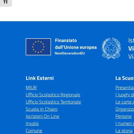
Attiva/disattiva dimensione testo
Is
V
Vi
— 
Link Esterni
La Scuo
MIUR
Presenta
Ufficio Scolastico Regionale
I luoghi d
Ufficio Scolastico Territoriale
Le carte 
Scuola in Chiaro
Organizz
Iscrizioni On Line
Persone
Invalsi
I numeri 
Comune
La storia