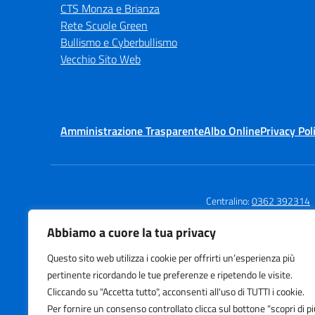
CTS Monza e Brianza
Rete Scuole Green
Bullismo e Cyberbullismo
Vecchio Sito Web
Amministrazione Trasparente
Albo Online
Privacy Pol
Centralino:
0362 392314
Abbiamo a cuore la tua privacy
Questo sito web utilizza i cookie per offrirti un’esperienza più
Istituto Comprensivo
Te
pertinente ricordando le tue preferenze e ripetendo le visite.
Via Agnesi
E-
Cliccando su "Accetta tutto", acconsenti all'uso di TUTTI i cookie.
Via Stadio 13, Desio (MB)
PE
Per fornire un consenso controllato clicca sul bottone “scopri di pi