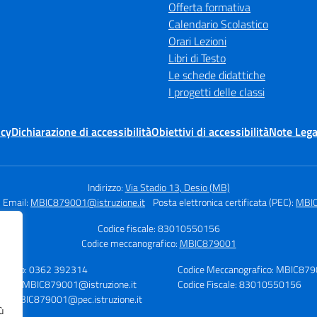
Offerta formativa
Calendario Scolastico
Orari Lezioni
Libri di Testo
Le schede didattiche
I progetti delle classi
icy
Dichiarazione di accessibilità
Obiettivi di accessibilità
Note Lega
Indirizzo:
Via Stadio 13, Desio (MB)
Email:
MBIC879001@istruzione.it
Posta elettronica certificata (PEC):
MBIC
Codice fiscale: 83010550156
Codice meccanografico:
MBIC879001
lefono: 0362 392314
Codice Meccanografico: MBIC87
mail: MBIC879001@istruzione.it
Codice Fiscale: 83010550156
C: MBIC879001@pec.istruzione.it
ù