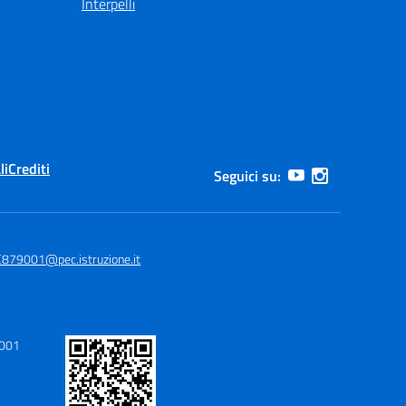
Interpelli
li
Crediti
Seguici su:
879001@pec.istruzione.it
9001