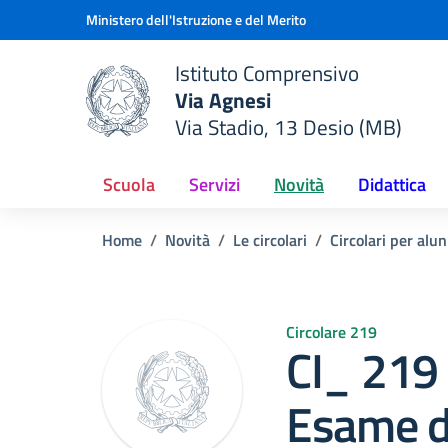
Vai ai contenuti
Vai al menu di navigazione
Vai al footer
Ministero dell'Istruzione e del Merito
Istituto Comprensivo
Via Agnesi
Via Stadio, 13 Desio (MB)
e della scuola
— Visita la pagina iniziale del
Scuola
Servizi
Novità
Didattica
Home
Novità
Le circolari
Circolari per alun
Circolare 219
CI_ 219
Esame di