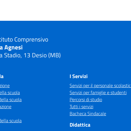
tituto Comprensivo
ia Agnesi
a Stadio, 13 Desio (MB)
Visita la pagina iniziale della scuola
la
I Servizi
zione
Servizi per il personale scolasti
ella scuola
Servizi per famiglie e studenti
della scuola
Percorsi di studio
azione
Tutti i servizi
Bacheca Sindacale
della scuola
Didattica