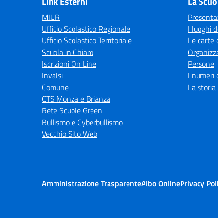
Link Esterni
La Scuo
MIUR
Presenta
Ufficio Scolastico Regionale
I luoghi d
Ufficio Scolastico Territoriale
Le carte 
Scuola in Chiaro
Organizz
Iscrizioni On Line
Persone
Invalsi
I numeri 
Comune
La storia
CTS Monza e Brianza
Rete Scuole Green
Bullismo e Cyberbullismo
Vecchio Sito Web
Amministrazione Trasparente
Albo Online
Privacy Pol