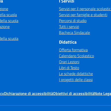
la
I Servizi
zione
Servizi per il personale scolasti
ella scuola
Servizi per famiglie e studenti
della scuola
Percorsi di studio
azione
Tutti i servizi
Bacheca Sindacale
della scuola
Didattica
Offerta formativa
Calendario Scolastico
Orari Lezioni
Libri di Testo
Le schede didattiche
I progetti delle classi
icy
Dichiarazione di accessibilità
Obiettivi di accessibilità
Note Lega