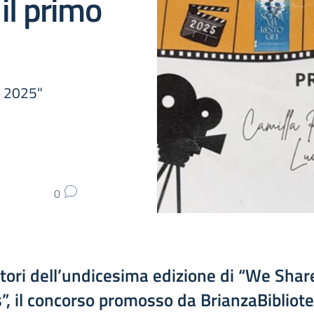
 il primo
s 2025"
0
citori dell’undicesima edizione di “We Shar
”, il concorso promosso da BrianzaBibliot