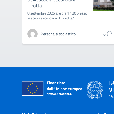
Pirotta
8 settembre 2026 alle ore 17:30 presso
la scuola secondaria "L. Pirotta"
Personale scolastico
0
Is
V
Vi
— 