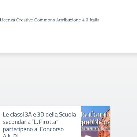
o Licenza Creative Commons Attribuzione 4.0 Italia.
Le classi 3A e 3D della Scuola
Sera
secondaria “L. Pirotta”
famig
partecipano al Concorso
dell
A.N.P.I.
Piro