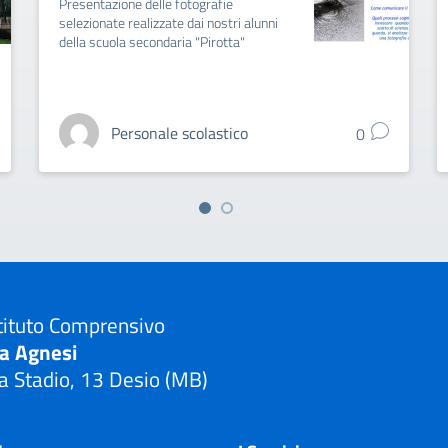
Presentazione delle fotografie
selezionate realizzate dai nostri alunni
della scuola secondaria "Pirotta"
Personale scolastico
0
tituto Comprensivo
ia Agnesi
a Stadio, 13 Desio (MB)
Visita la pagina iniziale della scuola