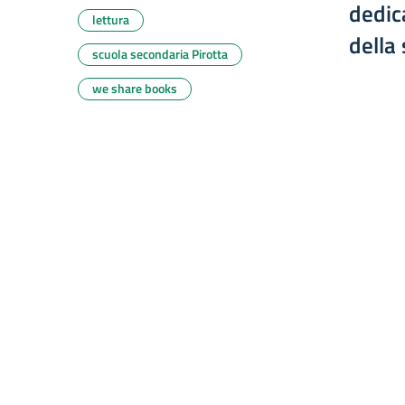
dedica
lettura
della
scuola secondaria Pirotta
we share books