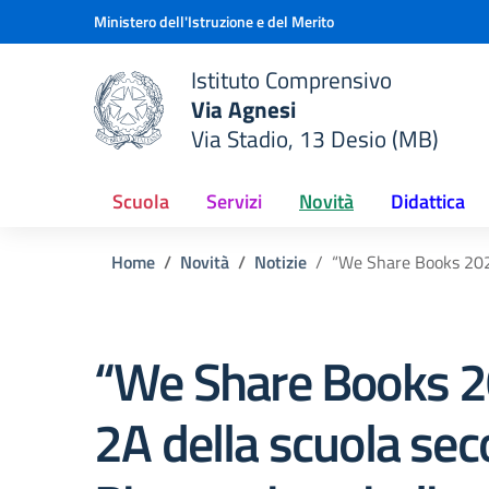
Vai ai contenuti
Vai al menu di navigazione
Vai al footer
Ministero dell'Istruzione e del Merito
Istituto Comprensivo
Via Agnesi
Via Stadio, 13 Desio (MB)
e della scuola
— Visita la pagina iniziale del
Scuola
Servizi
Novità
Didattica
Home
Novità
Notizie
“We Share Books 2025”
“We Share Books 2
2A della scuola sec