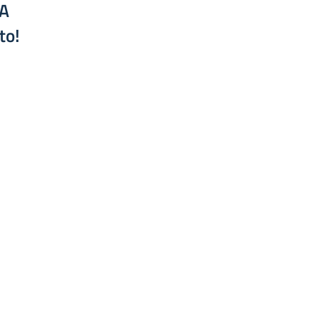
A
to!