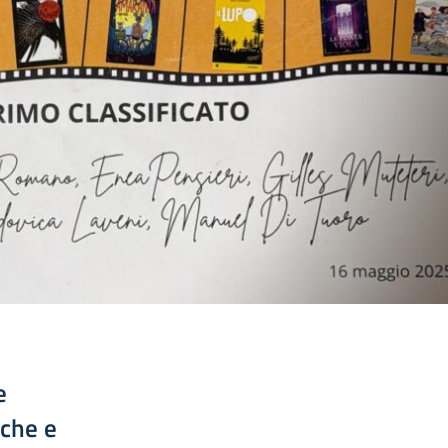
e
eche e