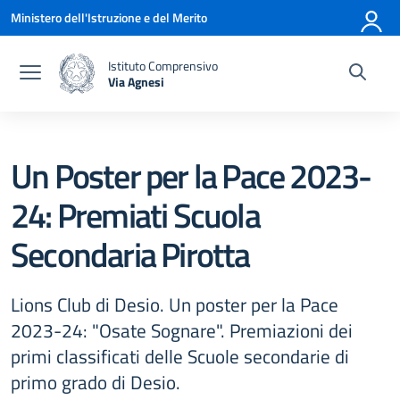
Vai ai contenuti
Vai al menu di navigazione
Vai al footer
Ministero dell'Istruzione e del Merito
Istituto Comprensivo
Via Agnesi
— Visita la pagina iniziale della scuola
Un Poster per la Pace 2023-
24: Premiati Scuola
Secondaria Pirotta
Lions Club di Desio. Un poster per la Pace
2023-24: "Osate Sognare". Premiazioni dei
primi classificati delle Scuole secondarie di
primo grado di Desio.