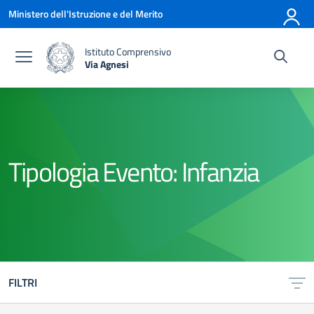
Vai ai contenuti
Vai al menu di navigazione
Vai al footer
Ministero dell'Istruzione e del Merito
Istituto Comprensivo
Via Agnesi
— Visita la pagina iniziale della scuola
Tipologia Evento:
Infanzia
FILTRI