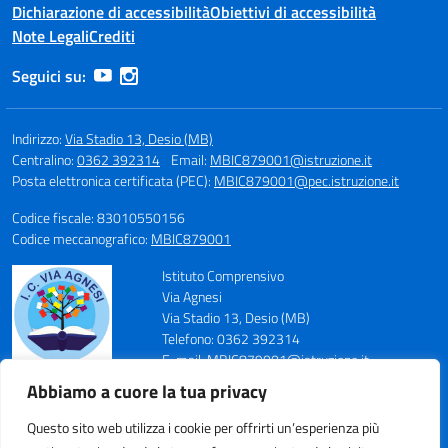
Dichiarazione di accessibilità
Obiettivi di accessibilità
Note Legali
Crediti
Seguici su:
Indirizzo:
Via Stadio 13, Desio (MB)
Centralino:
0362 392314
Email:
MBIC879001@istruzione.it
Posta elettronica certificata (PEC):
MBIC879001@pec.istruzione.it
Codice fiscale: 83010550156
Codice meccanografico:
MBIC879001
Istituto Comprensivo
Via Agnesi
Via Stadio 13, Desio (MB)
Telefono: 0362 392314
E-mail: MBIC879001@istruzione.it
PEC: MBIC879001@pec.istruzione.it
Abbiamo a cuore la tua privacy
Codice Meccanografico: MBIC879001
Codice Fiscale: 83010550156
Questo sito web utilizza i cookie per offrirti un’esperienza più