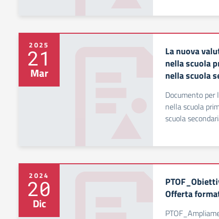
2025
La nuova valu
21
nella scuola 
Mar
nella scuola s
Documento per l
nella scuola pri
scuola secondaria
2024
PTOF_Obietti
20
Offerta form
Dic
PTOF_Ampliamento