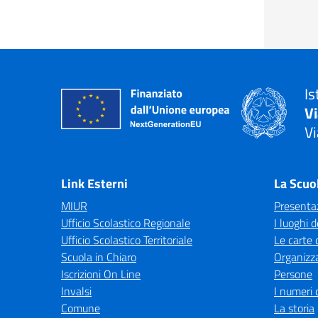
Is
V
Vi
— 
Link Esterni
La Scuo
MIUR
Presenta
Ufficio Scolastico Regionale
I luoghi d
Ufficio Scolastico Territoriale
Le carte 
Scuola in Chiaro
Organizz
Iscrizioni On Line
Persone
Invalsi
I numeri 
Comune
La storia