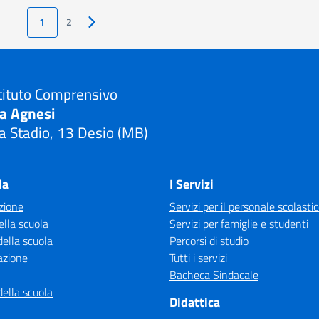
1
2
Pagina successiva
tituto Comprensivo
ia Agnesi
a Stadio, 13 Desio (MB)
Visita la pagina iniziale della scuola
la
I Servizi
zione
Servizi per il personale scolasti
ella scuola
Servizi per famiglie e studenti
della scuola
Percorsi di studio
azione
Tutti i servizi
Bacheca Sindacale
della scuola
Didattica