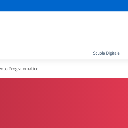
la scuola
Scuola Digitale
nto Programmatico