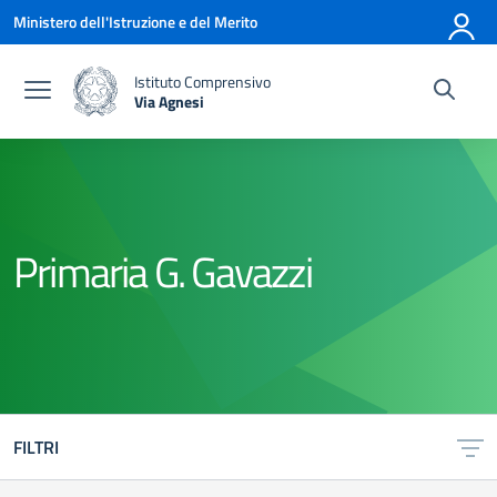
Vai ai contenuti
Vai al menu di navigazione
Vai al footer
Ministero dell'Istruzione e del Merito
Istituto Comprensivo
Via Agnesi
— Visita la pagina iniziale della scuola
Primaria G. Gavazzi
FILTRI