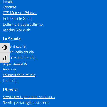
Invalsi
Comune
CTS Monza e Brianza
Rete Scuole Green
Bullismo e Cyberbullismo
Vecchio Sito Web
La Scuola
Presentazione
Attiva/disattiva alto contrasto
I luoghi della scuola
Le carte della scuola
Attiva/disattiva dimensione testo
Organizzazione
Persone
I numeri della scuola
La storia
I Servizi
Servizi per il personale scolastico
Servizi per famiglie e studenti