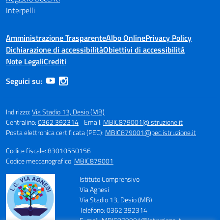
Interpelli
Amministrazione Trasparente
Albo Online
Privacy Policy
Dichiarazione di accessibilità
Obiettivi di accessibilità
Note Legali
Crediti
Seguici su:
Indirizzo:
Via Stadio 13, Desio (MB)
Centralino:
0362 392314
Email:
MBIC879001@istruzione.it
Posta elettronica certificata (PEC):
MBIC879001@pec.istruzione.it
Codice fiscale: 83010550156
Codice meccanografico:
MBIC879001
Istituto Comprensivo
Via Agnesi
Via Stadio 13, Desio (MB)
Telefono: 0362 392314