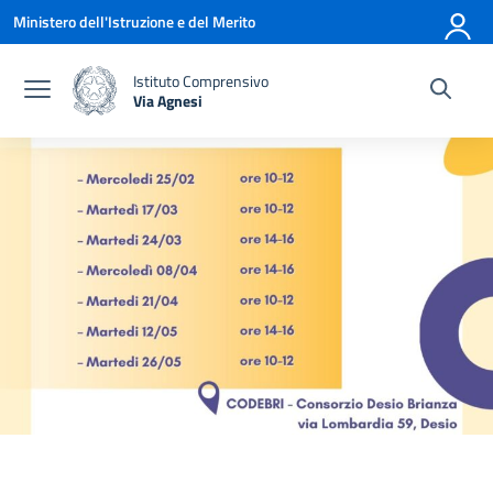
Vai ai contenuti
Vai al menu di navigazione
Vai al footer
Ministero dell'Istruzione e del Merito
Istituto Comprensivo
Via Agnesi
— Visita la pagina iniziale della scuola