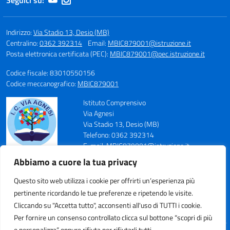
Seguici su:
Indirizzo:
Via Stadio 13, Desio (MB)
Centralino:
0362 392314
Email:
MBIC879001@istruzione.it
Posta elettronica certificata (PEC):
MBIC879001@pec.istruzione.it
Codice fiscale: 83010550156
Codice meccanografico:
MBIC879001
Istituto Comprensivo
Via Agnesi
Via Stadio 13, Desio (MB)
Telefono: 0362 392314
E-mail: MBIC879001@istruzione.it
PEC: MBIC879001@pec.istruzione.it
Abbiamo a cuore la tua privacy
Codice Meccanografico: MBIC879001
Codice Fiscale: 83010550156
Questo sito web utilizza i cookie per offrirti un’esperienza più
pertinente ricordando le tue preferenze e ripetendo le visite.
Cliccando su "Accetta tutto", acconsenti all'uso di TUTTI i cookie.
Per fornire un consenso controllato clicca sul bottone “scopri di più
e personalizza” oppure rifiuta per rifiutarli tutti.