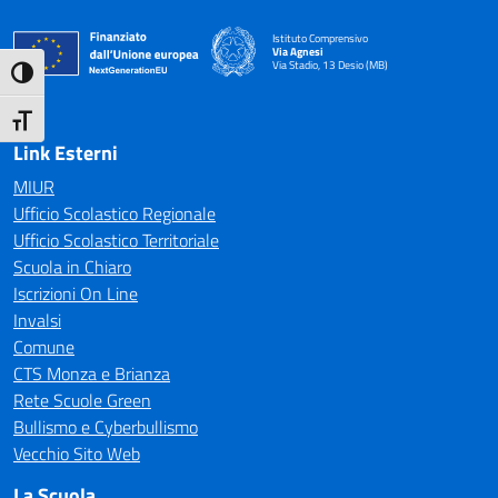
Istituto Comprensivo
Via Agnesi
Via Stadio, 13 Desio (MB)
Attiva/disattiva alto contrasto
— Visita la pagina iniziale della scuola
Attiva/disattiva dimensione testo
Link Esterni
MIUR
Ufficio Scolastico Regionale
Ufficio Scolastico Territoriale
Scuola in Chiaro
Iscrizioni On Line
Invalsi
Comune
CTS Monza e Brianza
Rete Scuole Green
Bullismo e Cyberbullismo
Vecchio Sito Web
La Scuola