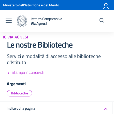
Vai ai contenuti
Vai al menu di navigazione
Vai al footer
Ministero dell'Istruzione e del Merito
Istituto Comprensivo
Via Agnesi
— Visita la pagina iniziale della scuola
IC VIA AGNESI
Le nostre Biblioteche
Servizi e modalità di accesso alle biblioteche
d'Istituto
Stampa / Condividi
Argomenti
Biblioteche
Indice della pagina