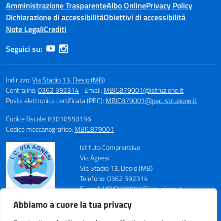
Amministrazione Trasparente
Albo Online
Privacy Policy
Dichiarazione di accessibilità
Obiettivi di accessibilità
Note Legali
Crediti
Seguici su:
Indirizzo:
Via Stadio 13, Desio (MB)
Centralino:
0362 392314
Email:
MBIC879001@istruzione.it
Posta elettronica certificata (PEC):
MBIC879001@pec.istruzione.it
Codice fiscale: 83010550156
Codice meccanografico:
MBIC879001
Istituto Comprensivo
Via Agnesi
Via Stadio 13, Desio (MB)
Telefono: 0362 392314
E-mail: MBIC879001@istruzione.it
PEC: MBIC879001@pec.istruzione.it
Abbiamo a cuore la tua privacy
Codice Meccanografico: MBIC879001
Codice Fiscale: 83010550156