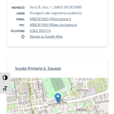
Via G.B. Vico, 1, 20832 DESIO (MB)
INDIRIZZO
Rivolgersi alla segreteria scolastica
ORARI
MBIC879001@istruzione.it
EMAIL
MBIC879001@pec.istruzione.it
PEC
0362 392314
TELEFONO
Naviga su Google Map
Scuola Primaria G. Gavazzi
Attiva/disattiva alto contrasto
Attiva/disattiva dimensione testo