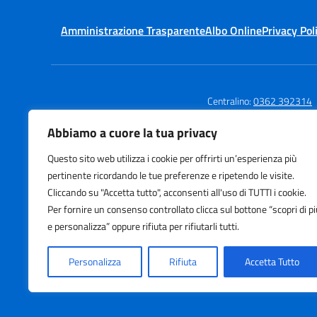
Amministrazione Trasparente
Albo Online
Privacy Pol
Centralino:
0362 392314
Abbiamo a cuore la tua privacy
Questo sito web utilizza i cookie per offrirti un’esperienza più
Istituto Comprensivo
Te
pertinente ricordando le tue preferenze e ripetendo le visite.
Via Agnesi
E-
Cliccando su "Accetta tutto", acconsenti all'uso di TUTTI i cookie.
Via Stadio 13, Desio (MB)
PE
Per fornire un consenso controllato clicca sul bottone “scopri di pi
e personalizza” oppure rifiuta per rifiutarli tutti.
Personalizza
Rifiuta
Accetta Tutto