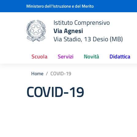
Vai ai contenuti
Vai al menu di navigazione
Vai al footer
Ministero dell'Istruzione e del Merito
Istituto Comprensivo
Via Agnesi
Via Stadio, 13 Desio (MB)
e della scuola
— Visita la pagina iniziale del
Scuola
Servizi
Novità
Didattica
Home
COVID-19
COVID-19