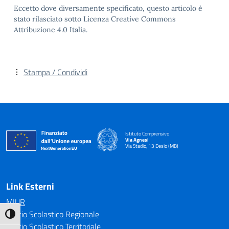
Eccetto dove diversamente specificato, questo articolo è
stato rilasciato sotto Licenza Creative Commons
Attribuzione 4.0 Italia.
Stampa / Condividi
Istituto Comprensivo
Via Agnesi
Via Stadio, 13 Desio (MB)
— Visita la pagina iniziale della scuola
Link Esterni
MIUR
Ufficio Scolastico Regionale
Attiva/disattiva alto contrasto
Ufficio Scolastico Territoriale