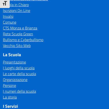
Attiva/disattiva dimensione testo
Scuola in Chiaro
Iscrizioni On Line
Invalsi
Comune
CTS Monza e Brianza
Rete Scuole Green
Bullismo e Cyberbullismo
Vecchio Sito Web
La Scuola
Presentazione
I luoghi della scuola
Le carte della scuola
Organizzazione
Persone
I numeri della scuola
La storia
I Servizi