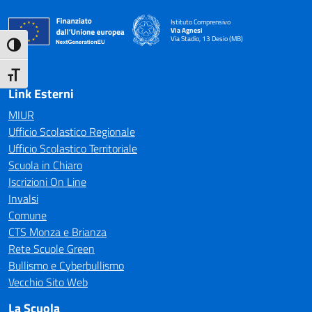
Istituto Comprensivo
Via Agnesi
Via Stadio, 13 Desio (MB)
Attiva/disattiva alto contrasto
— Visita la pagina iniziale della scuola
Attiva/disattiva dimensione testo
Link Esterni
MIUR
Ufficio Scolastico Regionale
Ufficio Scolastico Territoriale
Scuola in Chiaro
Iscrizioni On Line
Invalsi
Comune
CTS Monza e Brianza
Rete Scuole Green
Bullismo e Cyberbullismo
Vecchio Sito Web
La Scuola