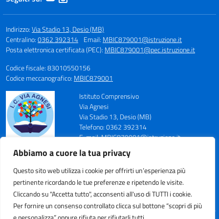
Indirizzo:
Via Stadio 13, Desio (MB)
Centralino:
0362 392314
Email:
MBIC879001@istruzione.it
Posta elettronica certificata (PEC):
MBIC879001@pec.istruzione.it
Codice fiscale: 83010550156
Codice meccanografico:
MBIC879001
Istituto Comprensivo
Via Agnesi
Via Stadio 13, Desio (MB)
Telefono: 0362 392314
E-mail: MBIC879001@istruzione.it
PEC: MBIC879001@pec.istruzione.it
Abbiamo a cuore la tua privacy
Codice Meccanografico: MBIC879001
Codice Fiscale: 83010550156
Questo sito web utilizza i cookie per offrirti un’esperienza più
pertinente ricordando le tue preferenze e ripetendo le visite.
Cliccando su "Accetta tutto", acconsenti all'uso di TUTTI i cookie.
Per fornire un consenso controllato clicca sul bottone “scopri di più
e personalizza” oppure rifiuta per rifiutarli tutti.