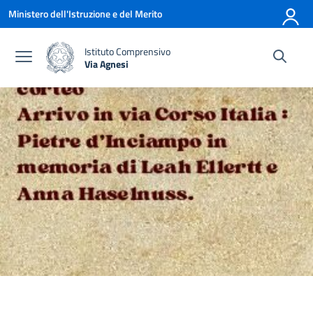
Vai ai contenuti
Vai al menu di navigazione
Vai al footer
Ministero dell'Istruzione e del Merito
Istituto Comprensivo
Via Agnesi
— Visita la pagina iniziale della scuola