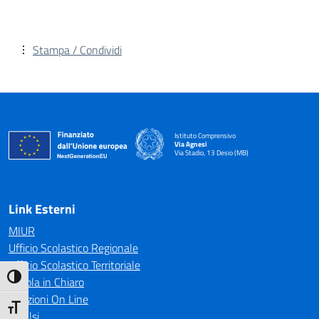
Stampa / Condividi
Istituto Comprensivo
Via Agnesi
Via Stadio, 13 Desio (MB)
— Visita la pagina iniziale della scuola
Link Esterni
MIUR
Ufficio Scolastico Regionale
Ufficio Scolastico Territoriale
Attiva/disattiva alto contrasto
Scuola in Chiaro
Iscrizioni On Line
Attiva/disattiva dimensione testo
Invalsi