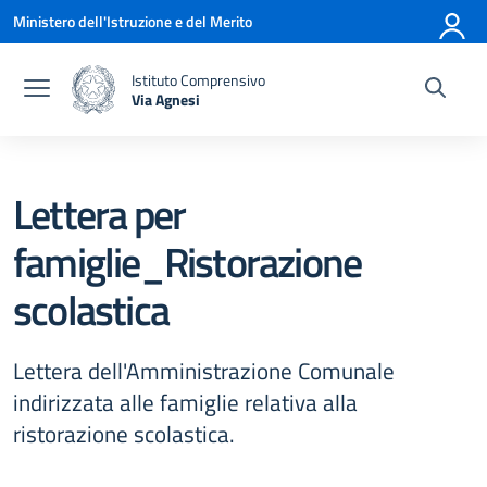
Vai ai contenuti
Vai al menu di navigazione
Vai al footer
Ministero dell'Istruzione e del Merito
Istituto Comprensivo
Via Agnesi
— Visita la pagina iniziale della scuola
Lettera per
famiglie_Ristorazione
scolastica
Lettera dell'Amministrazione Comunale
indirizzata alle famiglie relativa alla
ristorazione scolastica.