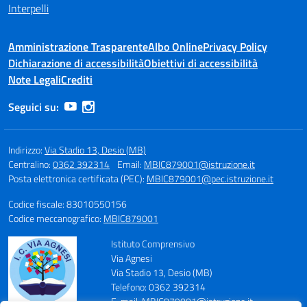
Interpelli
Amministrazione Trasparente
Albo Online
Privacy Policy
Dichiarazione di accessibilità
Obiettivi di accessibilità
Note Legali
Crediti
Seguici su:
Indirizzo:
Via Stadio 13, Desio (MB)
Centralino:
0362 392314
Email:
MBIC879001@istruzione.it
Posta elettronica certificata (PEC):
MBIC879001@pec.istruzione.it
Codice fiscale: 83010550156
Codice meccanografico:
MBIC879001
Istituto Comprensivo
Via Agnesi
Via Stadio 13, Desio (MB)
Telefono: 0362 392314
E-mail: MBIC879001@istruzione.it