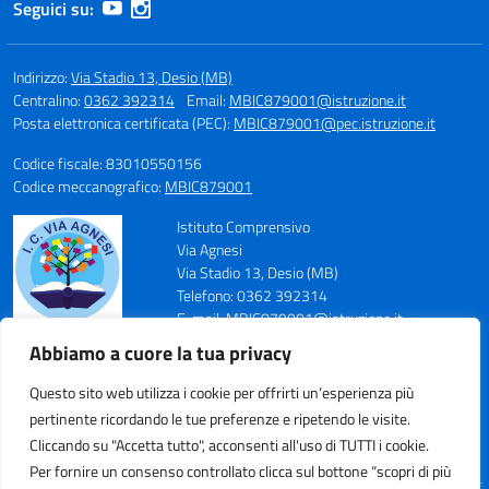
Seguici su:
Indirizzo:
Via Stadio 13, Desio (MB)
Centralino:
0362 392314
Email:
MBIC879001@istruzione.it
Posta elettronica certificata (PEC):
MBIC879001@pec.istruzione.it
Codice fiscale: 83010550156
Codice meccanografico:
MBIC879001
Istituto Comprensivo
Via Agnesi
Via Stadio 13, Desio (MB)
Telefono: 0362 392314
E-mail: MBIC879001@istruzione.it
PEC: MBIC879001@pec.istruzione.it
Abbiamo a cuore la tua privacy
Codice Meccanografico: MBIC879001
Codice Fiscale: 83010550156
Questo sito web utilizza i cookie per offrirti un’esperienza più
pertinente ricordando le tue preferenze e ripetendo le visite.
Cliccando su "Accetta tutto", acconsenti all'uso di TUTTI i cookie.
Per fornire un consenso controllato clicca sul bottone “scopri di più