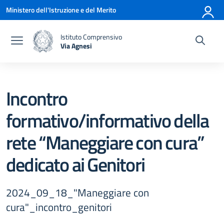
Vai ai contenuti
Vai al menu di navigazione
Vai al footer
Ministero dell'Istruzione e del Merito
Istituto Comprensivo
Via Agnesi
— Visita la pagina iniziale della scuola
Incontro
formativo/informativo della
rete “Maneggiare con cura”
dedicato ai Genitori
2024_09_18_"Maneggiare con
cura"_incontro_genitori