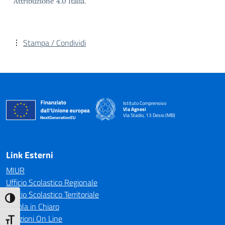
Attribuzione 4.0 Italia.
Stampa / Condividi
Istituto Comprensivo
Via Agnesi
Via Stadio, 13 Desio (MB)
— Visita la pagina iniziale della scuola
Link Esterni
MIUR
Ufficio Scolastico Regionale
Ufficio Scolastico Territoriale
Attiva/disattiva alto contrasto
Scuola in Chiaro
Iscrizioni On Line
Attiva/disattiva dimensione testo