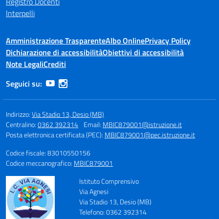
Registro Docenti
Interpelli
Amministrazione Trasparente
Albo Online
Privacy Policy
Dichiarazione di accessibilità
Obiettivi di accessibilità
Note Legali
Crediti
Seguici su:
Indirizzo:
Via Stadio 13, Desio (MB)
Centralino:
0362 392314
Email:
MBIC879001@istruzione.it
Posta elettronica certificata (PEC):
MBIC879001@pec.istruzione.it
Codice fiscale: 83010550156
Codice meccanografico:
MBIC879001
Istituto Comprensivo
Via Agnesi
Via Stadio 13, Desio (MB)
Telefono: 0362 392314