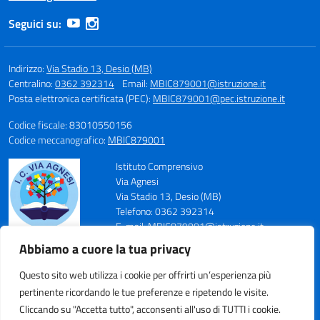
Seguici su:
Indirizzo:
Via Stadio 13, Desio (MB)
Centralino:
0362 392314
Email:
MBIC879001@istruzione.it
Posta elettronica certificata (PEC):
MBIC879001@pec.istruzione.it
Codice fiscale: 83010550156
Codice meccanografico:
MBIC879001
Istituto Comprensivo
Via Agnesi
Via Stadio 13, Desio (MB)
Telefono: 0362 392314
E-mail: MBIC879001@istruzione.it
PEC: MBIC879001@pec.istruzione.it
Abbiamo a cuore la tua privacy
Codice Meccanografico: MBIC879001
Codice Fiscale: 83010550156
Questo sito web utilizza i cookie per offrirti un’esperienza più
pertinente ricordando le tue preferenze e ripetendo le visite.
Cliccando su "Accetta tutto", acconsenti all'uso di TUTTI i cookie.