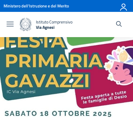
Vai ai contenuti
Vai al menu di navigazione
Vai al footer
Ministero dell'Istruzione e del Merito
Istituto Comprensivo
Via Agnesi
— Visita la pagina iniziale della scuola