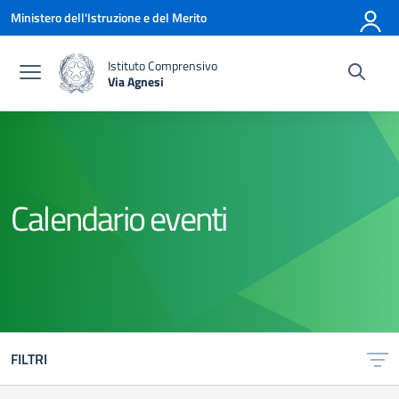
Vai ai contenuti
Vai al menu di navigazione
Vai al footer
Ministero dell'Istruzione e del Merito
Istituto Comprensivo
Via Agnesi
— Visita la pagina iniziale della scuola
Calendario eventi
FILTRI