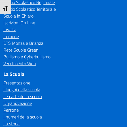
Ufficio Scolastico Regionale
Ufficio Scolastico Territoriale
Attiva/disattiva dimensione testo
Scuola in Chiaro
Iscrizioni On Line
Invalsi
Comune
CTS Monza e Brianza
Rete Scuole Green
Bullismo e Cyberbullismo
Vecchio Sito Web
La Scuola
Presentazione
I luoghi della scuola
Le carte della scuola
Organizzazione
Persone
I numeri della scuola
La storia