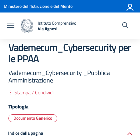
Vai ai contenuti
Vai al menu di navigazione
Vai al footer
Ministero dell'Istruzione e del Merito
Istituto Comprensivo
Via Agnesi
— Visita la pagina iniziale della scuola
Vademecum_Cybersecurity per
le PPAA
Vademecum_Cybersecurity _Pubblica
Amministrazione
Stampa / Condividi
Tipologia
Documento Generico
Indice della pagina