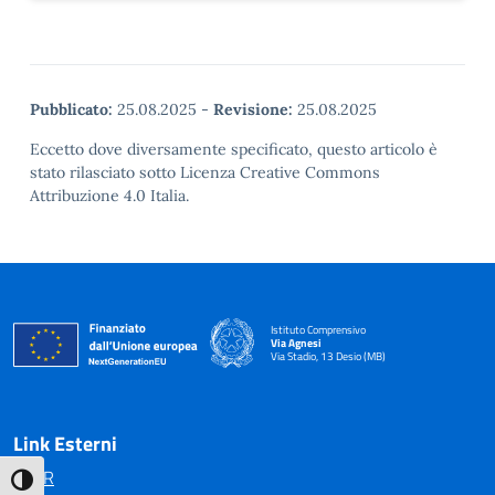
Pubblicato:
25.08.2025
-
Revisione:
25.08.2025
Eccetto dove diversamente specificato, questo articolo è
stato rilasciato sotto Licenza Creative Commons
Attribuzione 4.0 Italia.
Istituto Comprensivo
Via Agnesi
Via Stadio, 13 Desio (MB)
— Visita la pagina iniziale della scuola
Link Esterni
MIUR
Attiva/disattiva alto contrasto