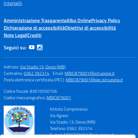
Interpelli
Amministrazione Trasparente
Albo Online
Privacy Policy
Dichiarazione di accessibilità
Obiettivi di accessibilità
Note Legali
Crediti
Seguici su:
Indirizzo:
Via Stadio 13, Desio (MB)
Centralino:
0362 392314
Email:
MBIC879001@istruzione.it
Posta elettronica certificata (PEC):
MBIC879001@pec.istruzione.it
Codice fiscale: 83010550156
Codice meccanografico:
MBIC879001
Istituto Comprensivo
Via Agnesi
Via Stadio 13, Desio (MB)
Telefono: 0362 392314
E-mail: MBIC879001@istruzione.it