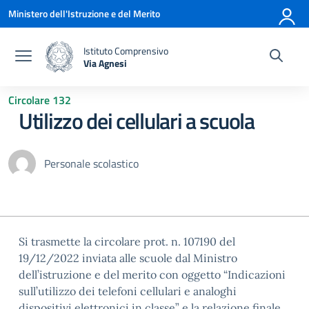
Vai ai contenuti
Vai al menu di navigazione
Vai al footer
Ministero dell'Istruzione e del Merito
Istituto Comprensivo
Via Agnesi
— Visita la pagina iniziale della scuola
Circolare 132
Utilizzo dei cellulari a scuola
Personale scolastico
Si trasmette la circolare prot. n. 107190 del
19/12/2022 inviata alle scuole dal Ministro
dell’istruzione e del merito con oggetto “Indicazioni
sull’utilizzo dei telefoni cellulari e analoghi
dispositivi elettronici in classe” e la relazione finale,