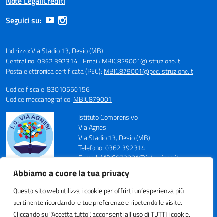
Note Legali
Crediti
Seguici su:
Indirizzo:
Via Stadio 13, Desio (MB)
Centralino:
0362 392314
Email:
MBIC879001@istruzione.it
Posta elettronica certificata (PEC):
MBIC879001@pec.istruzione.it
Codice fiscale: 83010550156
Codice meccanografico:
MBIC879001
Istituto Comprensivo
Via Agnesi
Via Stadio 13, Desio (MB)
Telefono: 0362 392314
E-mail: MBIC879001@istruzione.it
PEC: MBIC879001@pec.istruzione.it
Abbiamo a cuore la tua privacy
Codice Meccanografico: MBIC879001
Codice Fiscale: 83010550156
Questo sito web utilizza i cookie per offrirti un’esperienza più
pertinente ricordando le tue preferenze e ripetendo le visite.
Cliccando su "Accetta tutto", acconsenti all'uso di TUTTI i cookie.