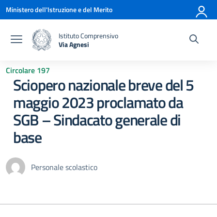
Vai ai contenuti
Vai al menu di navigazione
Vai al footer
Ministero dell'Istruzione e del Merito
Istituto Comprensivo
Via Agnesi
— Visita la pagina iniziale della scuola
Circolare 197
Sciopero nazionale breve del 5
maggio 2023 proclamato da
SGB – Sindacato generale di
base
Personale scolastico