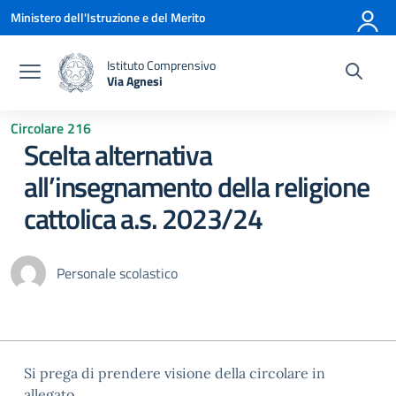
Vai ai contenuti
Vai al menu di navigazione
Vai al footer
Ministero dell'Istruzione e del Merito
Istituto Comprensivo
Via Agnesi
— Visita la pagina iniziale della scuola
Circolare 216
Scelta alternativa
all’insegnamento della religione
cattolica a.s. 2023/24
Personale scolastico
Si prega di prendere visione della circolare in
allegato