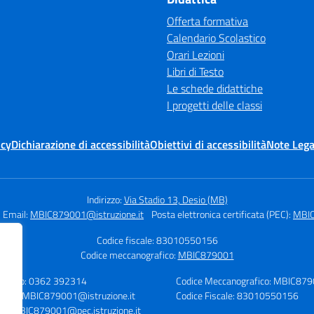
Offerta formativa
Calendario Scolastico
Orari Lezioni
Libri di Testo
Le schede didattiche
I progetti delle classi
icy
Dichiarazione di accessibilità
Obiettivi di accessibilità
Note Lega
Indirizzo:
Via Stadio 13, Desio (MB)
Email:
MBIC879001@istruzione.it
Posta elettronica certificata (PEC):
MBIC
Codice fiscale: 83010550156
Codice meccanografico:
MBIC879001
lefono: 0362 392314
Codice Meccanografico: MBIC87
mail: MBIC879001@istruzione.it
Codice Fiscale: 83010550156
C: MBIC879001@pec.istruzione.it