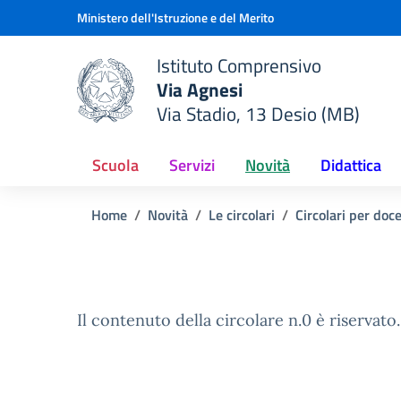
Vai ai contenuti
Vai al menu di navigazione
Vai al footer
Ministero dell'Istruzione e del Merito
Istituto Comprensivo
Via Agnesi
Via Stadio, 13 Desio (MB)
e della scuola
— Visita la pagina iniziale del
Scuola
Servizi
Novità
Didattica
Home
Novità
Le circolari
Circolari per doc
Il contenuto della circolare n.0 è riservato.