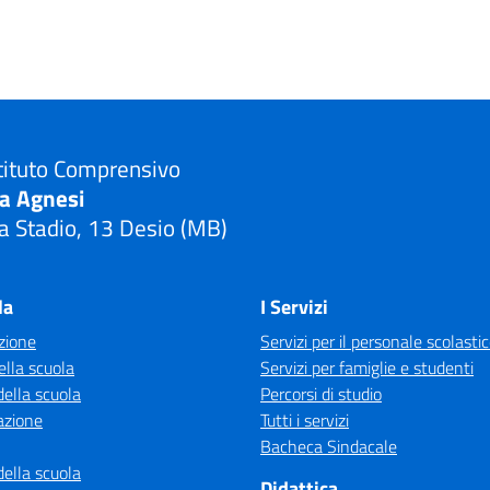
tituto Comprensivo
ia Agnesi
a Stadio, 13 Desio (MB)
Visita la pagina iniziale della scuola
la
I Servizi
zione
Servizi per il personale scolasti
ella scuola
Servizi per famiglie e studenti
della scuola
Percorsi di studio
azione
Tutti i servizi
Bacheca Sindacale
della scuola
Didattica