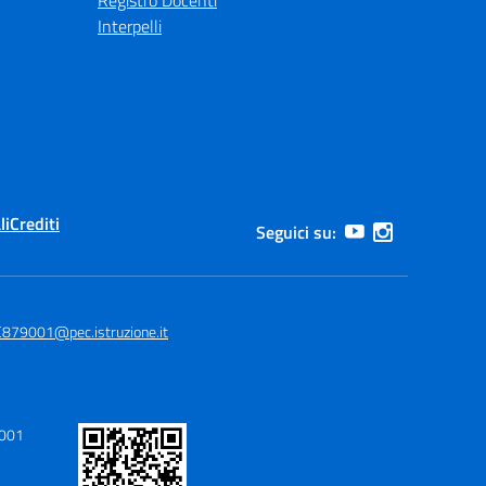
Registro Docenti
Interpelli
li
Crediti
Seguici su:
879001@pec.istruzione.it
9001