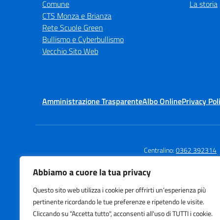
Comune
La storia
CTS Monza e Brianza
Rete Scuole Green
Bullismo e Cyberbullismo
Vecchio Sito Web
Amministrazione Trasparente
Albo Online
Privacy Pol
Centralino:
0362 392314
Abbiamo a cuore la tua privacy
Questo sito web utilizza i cookie per offrirti un’esperienza più
Istituto Comprensivo
Te
pertinente ricordando le tue preferenze e ripetendo le visite.
Via Agnesi
E-
Cliccando su "Accetta tutto", acconsenti all'uso di TUTTI i cookie.
Via Stadio 13, Desio (MB)
PE