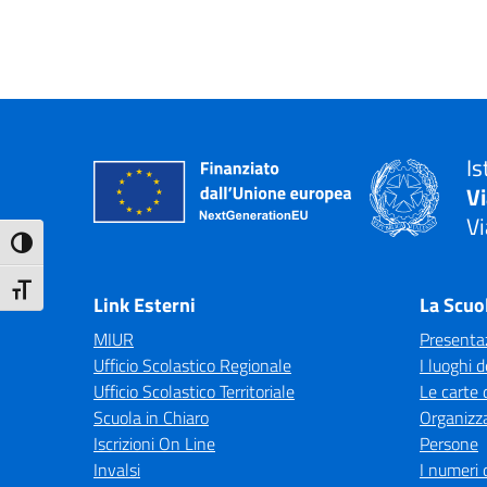
Is
V
Vi
Attiva/disattiva alto contrasto
— 
Attiva/disattiva dimensione testo
Link Esterni
La Scuo
MIUR
Presenta
Ufficio Scolastico Regionale
I luoghi d
Ufficio Scolastico Territoriale
Le carte 
Scuola in Chiaro
Organizz
Iscrizioni On Line
Persone
Invalsi
I numeri 