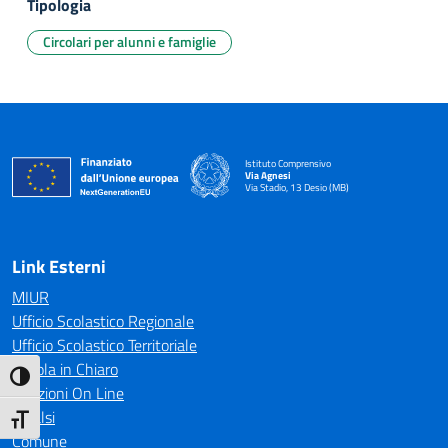
Tipologia
Circolari per alunni e famiglie
Istituto Comprensivo
Via Agnesi
Via Stadio, 13 Desio (MB)
— Visita la pagina iniziale della scuola
Link Esterni
MIUR
Ufficio Scolastico Regionale
Ufficio Scolastico Territoriale
Scuola in Chiaro
Attiva/disattiva alto contrasto
Iscrizioni On Line
Invalsi
Attiva/disattiva dimensione testo
Comune