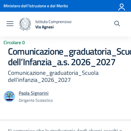
Vai ai contenuti
Vai al menu di navigazione
Vai al footer
Ministero dell'Istruzione e del Merito
Istituto Comprensivo
Via Agnesi
— Visita la pagina iniziale della scuola
Circolare 0
Comunicazione_graduatoria_Scu
dell’Infanzia_a.s. 2026_2027
Comunicazione_graduatoria_Scuola
dell'infanzia_2026_2027
Paola Signorini
Dirigente Scolastico
Si comunica che la graduatoria degli alunni accolti e