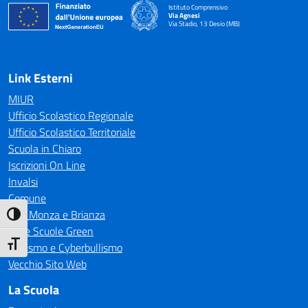
Istituto Comprensivo
Via Agnesi
Via Stadio, 13 Desio (MB)
— Visita la pagina iniziale della scuola
Link Esterni
MIUR
Ufficio Scolastico Regionale
Ufficio Scolastico Territoriale
Scuola in Chiaro
Iscrizioni On Line
Invalsi
Comune
CTS Monza e Brianza
Attiva/disattiva alto contrasto
Rete Scuole Green
Attiva/disattiva dimensione testo
Bullismo e Cyberbullismo
Vecchio Sito Web
La Scuola