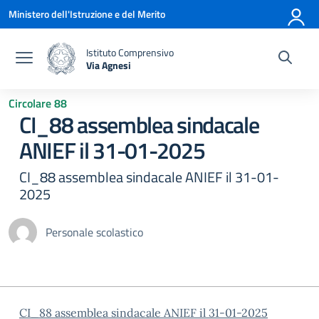
Vai ai contenuti
Vai al menu di navigazione
Vai al footer
Ministero dell'Istruzione e del Merito
Istituto Comprensivo
Via Agnesi
— Visita la pagina iniziale della scuola
Circolare 88
CI_88 assemblea sindacale
ANIEF il 31-01-2025
CI_88 assemblea sindacale ANIEF il 31-01-
2025
Personale scolastico
CI_88 assemblea sindacale ANIEF il 31-01-2025