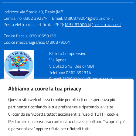
Indirizzo:
Via Stadio 13, Desio (MB)
Centralino:
0362 392314
Email:
MBIC879001@istruzione.it
Posta elettronica certificata (PEC):
MBIC879001@pec.istruzione.it
Codice fiscale: 83010550156
Codice meccanografico:
MBIC879001
Istituto Comprensivo
Via Agnesi
Via Stadio 13, Desio (MB)
Telefono: 0362 392314
E-mail: MBIC879001@istruzione.it
PEC: MBIC879001@pec.istruzione.it
Abbiamo a cuore la tua privacy
Codice Meccanografico: MBIC879001
Codice Fiscale: 83010550156
Questo sito web utilizza i cookie per offrirti un’esperienza più
pertinente ricordando le tue preferenze e ripetendo le visite.
Cliccando su "Accetta tutto", acconsenti all'uso di TUTTI i cookie.
Per fornire un consenso controllato clicca sul bottone “scopri di più
e personalizza” oppure rifiuta per rifiutarli tutti.
Idea e progetto di Designers Italia