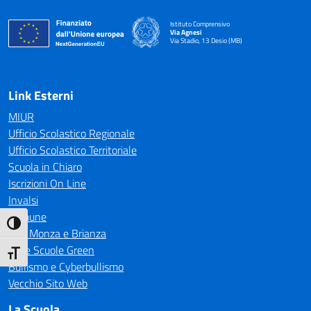
Istituto Comprensivo
Via Agnesi
Via Stadio, 13 Desio (MB)
— Visita la pagina iniziale della scuola
Link Esterni
MIUR
Ufficio Scolastico Regionale
Ufficio Scolastico Territoriale
Scuola in Chiaro
Iscrizioni On Line
Invalsi
Comune
Attiva/disattiva alto contrasto
CTS Monza e Brianza
Rete Scuole Green
Attiva/disattiva dimensione testo
Bullismo e Cyberbullismo
Vecchio Sito Web
La Scuola