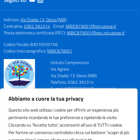
Seguici su:
Indirizzo:
Via Stadio 13, Desio (MB)
Centralino:
0362 392314
Email:
MBIC879001@istruzione.it
Posta elettronica certificata (PEC):
MBIC879001@pec.istruzione.it
Codice fiscale: 83010550156
Codice meccanografico:
MBIC879001
Istituto Comprensivo
Via Agnesi
Via Stadio 13, Desio (MB)
Telefono: 0362 392314
E-mail: MBIC879001@istruzione.it
PEC: MBIC879001@pec.istruzione.it
Abbiamo a cuore la tua privacy
Codice Meccanografico: MBIC879001
Codice Fiscale: 83010550156
Questo sito web utilizza i cookie per offrirti un’esperienza più
pertinente ricordando le tue preferenze e ripetendo le visite.
Cliccando su "Accetta tutto", acconsenti all'uso di TUTTI i cookie.
Per fornire un consenso controllato clicca sul bottone “scopri di più
e personalizza” oppure rifiuta per rifiutarli tutti.