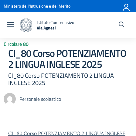
Vai ai contenuti
Vai al menu di navigazione
Vai al footer
Ministero dell'Istruzione e del Merito
Istituto Comprensivo
Via Agnesi
— Visita la pagina iniziale della scuola
Circolare 80
CI_80 Corso POTENZIAMENTO
2 LINGUA INGLESE 2025
CI_80 Corso POTENZIAMENTO 2 LINGUA
INGLESE 2025
Personale scolastico
CI_80 Corso POTENZIAMENTO 2 LINGUA INGLESE