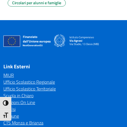
Circolari per alunni e famiglie
Istituto Comprensivo
Via Agnesi
Via Stadio, 13 Desio (MB)
— Visita la pagina iniziale della scuola
Link Esterni
MIUR
Ufficio Scolastico Regionale
Ufficio Scolastico Territoriale
Scuola in Chiaro
Iscrizioni On Line
Attiva/disattiva alto contrasto
Invalsi
Comune
Attiva/disattiva dimensione testo
CTS Monza e Brianza