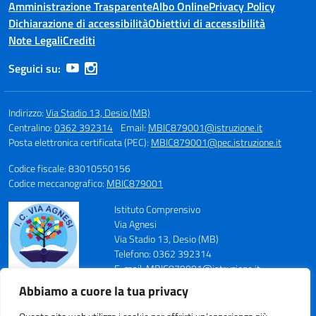
Amministrazione Trasparente
Albo Online
Privacy Policy
Dichiarazione di accessibilità
Obiettivi di accessibilità
Note Legali
Crediti
Seguici su:
Indirizzo:
Via Stadio 13, Desio (MB)
Centralino:
0362 392314
Email:
MBIC879001@istruzione.it
Posta elettronica certificata (PEC):
MBIC879001@pec.istruzione.it
Codice fiscale: 83010550156
Codice meccanografico:
MBIC879001
Istituto Comprensivo
Via Agnesi
Via Stadio 13, Desio (MB)
Telefono: 0362 392314
E-mail: MBIC879001@istruzione.it
PEC: MBIC879001@pec.istruzione.it
Abbiamo a cuore la tua privacy
Codice Meccanografico: MBIC879001
Codice Fiscale: 83010550156