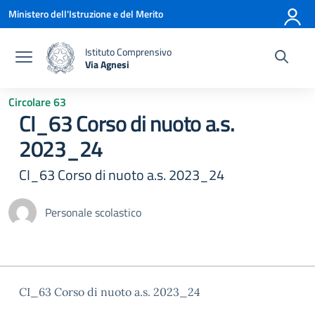
Vai ai contenuti
Vai al menu di navigazione
Vai al footer
Ministero dell'Istruzione e del Merito
Istituto Comprensivo
Via Agnesi
— Visita la pagina iniziale della scuola
Circolare 63
CI_63 Corso di nuoto a.s.
2023_24
CI_63 Corso di nuoto a.s. 2023_24
Personale scolastico
CI_63 Corso di nuoto a.s. 2023_24