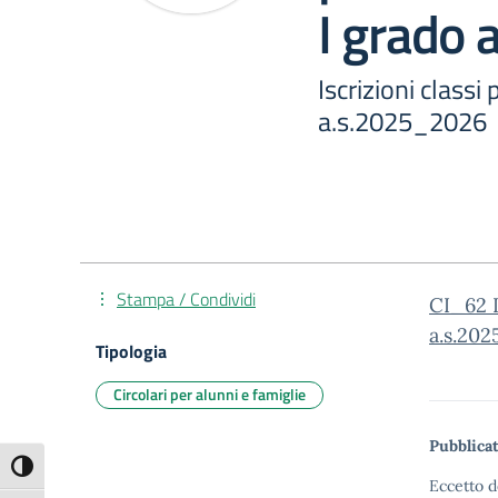
I grado
Iscrizioni class
a.s.2025_2026
Stampa / Condividi
CI_62 I
a.s.20
Tipologia
Circolari per alunni e famiglie
Pubblicat
Attiva/disattiva alto contrasto
Eccetto d