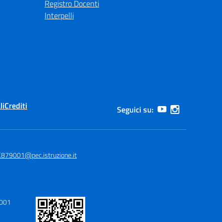
Registro Docenti
Interpelli
li
Crediti
Seguici su:
879001@pec.istruzione.it
9001