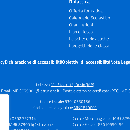
Didattica
Offerta formativa
Calendario Scolastico
Orari Lezioni
Libri di Testo
Le schede didattiche
I progetti delle classi
icy
Dichiarazione di accessibilità
Obiettivi di accessibilità
Note Lega
Indirizzo:
Via Stadio 13, Desio (MB)
Email:
MBIC879001@istruzione.it
Posta elettronica certificata (PEC):
MBIC
Codice fiscale: 83010550156
Codice meccanografico:
MBIC879001
lefono: 0362 392314
Codice Meccanografico: MBIC87
mail: MBIC879001@istruzione.it
Codice Fiscale: 83010550156