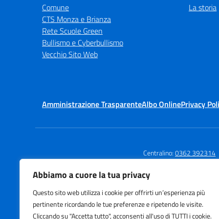
Comune
La storia
CTS Monza e Brianza
Rete Scuole Green
Bullismo e Cyberbullismo
Vecchio Sito Web
Amministrazione Trasparente
Albo Online
Privacy Pol
Centralino:
0362 392314
Abbiamo a cuore la tua privacy
Questo sito web utilizza i cookie per offrirti un’esperienza più
Istituto Comprensivo
Te
pertinente ricordando le tue preferenze e ripetendo le visite.
Via Agnesi
E-
Cliccando su "Accetta tutto", acconsenti all'uso di TUTTI i cookie.