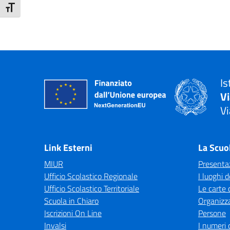
Attiva/disattiva dimensione testo
Is
V
Vi
— 
Link Esterni
La Scuo
MIUR
Presenta
Ufficio Scolastico Regionale
I luoghi d
Ufficio Scolastico Territoriale
Le carte 
Scuola in Chiaro
Organizz
Iscrizioni On Line
Persone
Invalsi
I numeri 