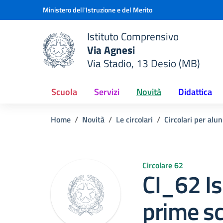
Vai ai contenuti
Vai al menu di navigazione
Vai al footer
Ministero dell'Istruzione e del Merito
Istituto Comprensivo
Via Agnesi
Via Stadio, 13 Desio (MB)
e della scuola
— Visita la pagina iniziale del
Scuola
Servizi
Novità
Didattica
Home
Novità
Le circolari
Circolari per alun
Circolare 62
CI_62 Isc
prime sc