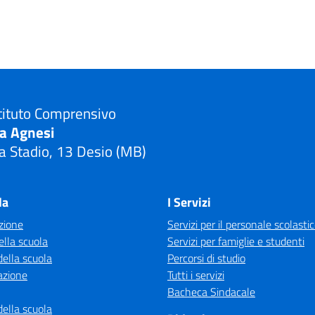
tituto Comprensivo
ia Agnesi
a Stadio, 13 Desio (MB)
Visita la pagina iniziale della scuola
la
I Servizi
zione
Servizi per il personale scolasti
ella scuola
Servizi per famiglie e studenti
della scuola
Percorsi di studio
azione
Tutti i servizi
Bacheca Sindacale
della scuola