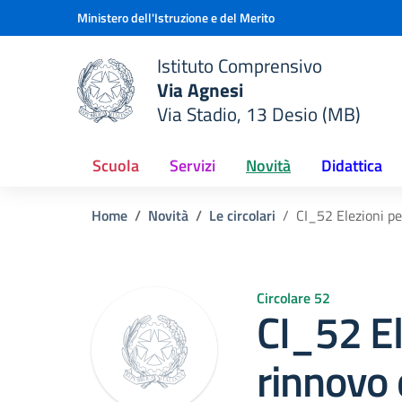
Vai ai contenuti
Vai al menu di navigazione
Vai al footer
Ministero dell'Istruzione e del Merito
Istituto Comprensivo
Via Agnesi
Via Stadio, 13 Desio (MB)
e della scuola
— Visita la pagina iniziale del
Scuola
Servizi
Novità
Didattica
Home
Novità
Le circolari
CI_52 Elezioni pe
Circolare 52
CI_52 El
rinnovo 