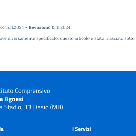
o:
15.11.2024
-
Revisione:
15.11.2024
ove diversamente specificato, questo articolo è stato rilasciato sott
tituto Comprensivo
ia Agnesi
a Stadio, 13 Desio (MB)
Visita la pagina iniziale della scuola
la
I Servizi