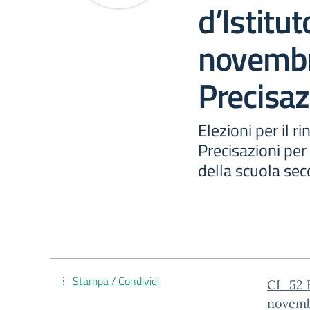
d’Istitu
novembr
Precisaz
Elezioni per il r
Precisazioni per
della scuola seco
Stampa / Condividi
CI_52 E
novemb