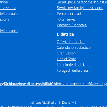
zione
Servizi per il personale scolasti
ella scuola
Servizi per famiglie e studenti
della scuola
Percorsi di studio
azione
Tutti i servizi
Bacheca Sindacale
della scuola
Didattica
Offerta formativa
Calendario Scolastico
Orari Lezioni
Libri di Testo
Le schede didattiche
I progetti delle classi
icy
Dichiarazione di accessibilità
Obiettivi di accessibilità
Note Lega
Indirizzo:
Via Stadio 13, Desio (MB)