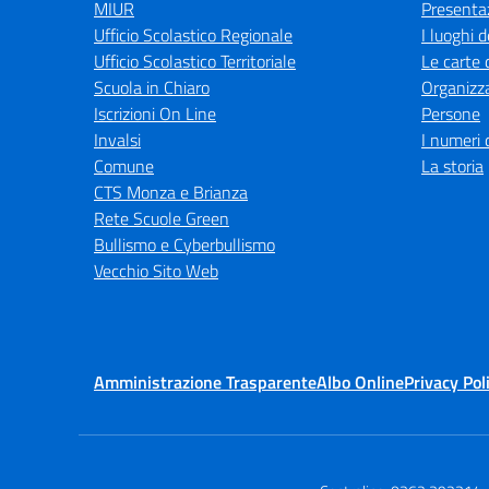
MIUR
Presenta
Ufficio Scolastico Regionale
I luoghi d
Ufficio Scolastico Territoriale
Le carte 
Scuola in Chiaro
Organizz
Iscrizioni On Line
Persone
Invalsi
I numeri 
Comune
La storia
CTS Monza e Brianza
Rete Scuole Green
Bullismo e Cyberbullismo
Vecchio Sito Web
Amministrazione Trasparente
Albo Online
Privacy Pol