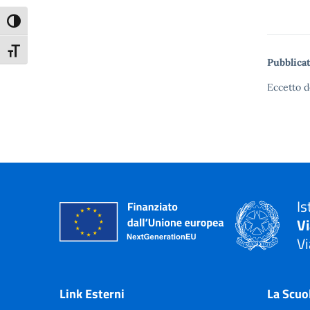
Attiva/disattiva alto contrasto
Attiva/disattiva dimensione testo
Pubblicat
Eccetto d
Is
V
Vi
— 
Link Esterni
La Scuo