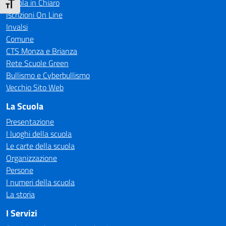
Scuola in Chiaro
Attiva/disattiva dimensione testo
Iscrizioni On Line
Invalsi
Comune
CTS Monza e Brianza
Rete Scuole Green
Bullismo e Cyberbullismo
Vecchio Sito Web
La Scuola
Presentazione
I luoghi della scuola
Le carte della scuola
Organizzazione
Persone
I numeri della scuola
La storia
I Servizi