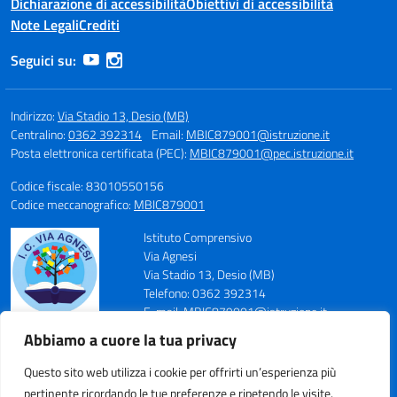
Dichiarazione di accessibilità
Obiettivi di accessibilità
Note Legali
Crediti
Seguici su:
Indirizzo:
Via Stadio 13, Desio (MB)
Centralino:
0362 392314
Email:
MBIC879001@istruzione.it
Posta elettronica certificata (PEC):
MBIC879001@pec.istruzione.it
Codice fiscale: 83010550156
Codice meccanografico:
MBIC879001
Istituto Comprensivo
Via Agnesi
Via Stadio 13, Desio (MB)
Telefono: 0362 392314
E-mail: MBIC879001@istruzione.it
PEC: MBIC879001@pec.istruzione.it
Abbiamo a cuore la tua privacy
Codice Meccanografico: MBIC879001
Codice Fiscale: 83010550156
Questo sito web utilizza i cookie per offrirti un’esperienza più
pertinente ricordando le tue preferenze e ripetendo le visite.