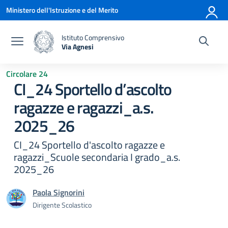
Vai ai contenuti
Vai al menu di navigazione
Vai al footer
Ministero dell'Istruzione e del Merito
Istituto Comprensivo
Via Agnesi
— Visita la pagina iniziale della scuola
Circolare 24
CI_24 Sportello d’ascolto
ragazze e ragazzi_a.s.
2025_26
CI_24 Sportello d'ascolto ragazze e
ragazzi_Scuole secondaria I grado_a.s.
2025_26
Paola Signorini
Dirigente Scolastico