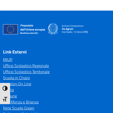
Istituto Comprensivo
Via Agnesi
Via Stadio, 13 Desio (MB)
— Visita la pagina iniziale della scuola
Link Esterni
MIUR
Ufficio Scolastico Regionale
Ufficio Scolastico Territoriale
Scuola in Chiaro
Iscrizioni On Line
Attiva/disattiva alto contrasto
Invalsi
Comune
Attiva/disattiva dimensione testo
CTS Monza e Brianza
Rete Scuole Green