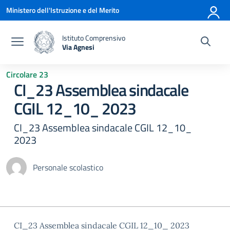
Vai ai contenuti
Vai al menu di navigazione
Vai al footer
Ministero dell'Istruzione e del Merito
Istituto Comprensivo
Via Agnesi
— Visita la pagina iniziale della scuola
Circolare 23
CI_23 Assemblea sindacale
CGIL 12_10_ 2023
CI_23 Assemblea sindacale CGIL 12_10_
2023
Personale scolastico
CI_23 Assemblea sindacale CGIL 12_10_ 2023