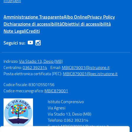
Interpelli
Amministrazione Trasparente
Albo Online
Privacy Policy
Dichiarazione di accessibilità
Obiettivi di accessibilità
Note Legali
Crediti
Seguici su:
Indirizzo:
Via Stadio 13, Desio (MB)
Centralino:
0362 392314
Email:
MBIC879001@istruzione.it
Posta elettronica certificata (PEC):
MBIC879001@pec.istruzione.it
Codice fiscale: 83010550156
Codice meccanografico:
MBIC879001
Istituto Comprensivo
Via Agnesi
Via Stadio 13, Desio (MB)
Telefono: 0362 392314
E-mail: MBIC879001@istruzione.it