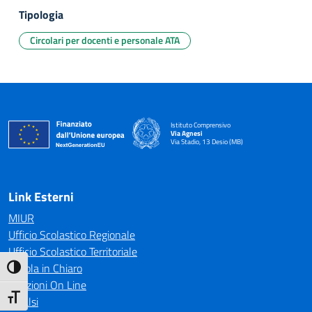
Tipologia
Circolari per docenti e personale ATA
Istituto Comprensivo
Via Agnesi
Via Stadio, 13 Desio (MB)
— Visita la pagina iniziale della scuola
Link Esterni
MIUR
Ufficio Scolastico Regionale
Ufficio Scolastico Territoriale
Scuola in Chiaro
Attiva/disattiva alto contrasto
Iscrizioni On Line
Attiva/disattiva dimensione testo
Invalsi