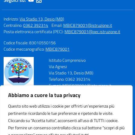
Seguici su:
Indirizzo:
Via Stadio 13, Desio (MB)
Centralino:
0362 392314
Email:
MBIC879001@istruzione.it
Posta elettronica certificata (PEC):
MBIC879001@pec.istruzione.it
Codice fiscale: 83010550156
Codice meccanografico:
MBIC879001
Istituto Comprensivo
Via Agnesi
Via Stadio 13, Desio (MB)
Telefono: 0362 392314
E-mail: MBIC879001@istruzione.it
PEC: MBIC879001@pec.istruzione.it
Abbiamo a cuore la tua privacy
Codice Meccanografico: MBIC879001
Codice Fiscale: 83010550156
Questo sito web utilizza i cookie per offrirti un’esperienza più
pertinente ricordando le tue preferenze e ripetendo le visite.
Cliccando su "Accetta tutto", acconsenti all'uso di TUTTI i cookie.
Per fornire un consenso controllato clicca sul bottone “scopri di più
e personalizza” oppure rifiuta per rifiutarli tutti.