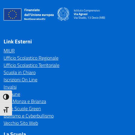
Istituto Comprensivo
Via Agnesi
Via Stadio, 13 Desio (MB)
— Visita la pagina iniziale della scuola
Link Esterni
MIUR
Ufficio Scolastico Regionale
Ufficio Scolastico Territoriale
Scuola in Chiaro
Iscrizioni On Line
Invalsi
Comune
Attiva/disattiva alto contrasto
CTS Monza e Brianza
Rete Scuole Green
Attiva/disattiva dimensione testo
Bullismo e Cyberbullismo
Vecchio Sito Web
La Scuola