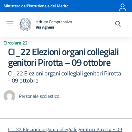
Vai ai contenuti
Vai al menu di navigazione
Vai al footer
Ministero dell'Istruzione e del Merito
Istituto Comprensivo
Via Agnesi
— Visita la pagina iniziale della scuola
Circolare 22
CI_22 Elezioni organi collegiali
genitori Pirotta – 09 ottobre
CI_22 Elezioni organi collegiali genitori Pirotta
- 09 ottobre
Personale scolastico
CI_22 Elezioni organi collegiali genitori Pirotta – 09