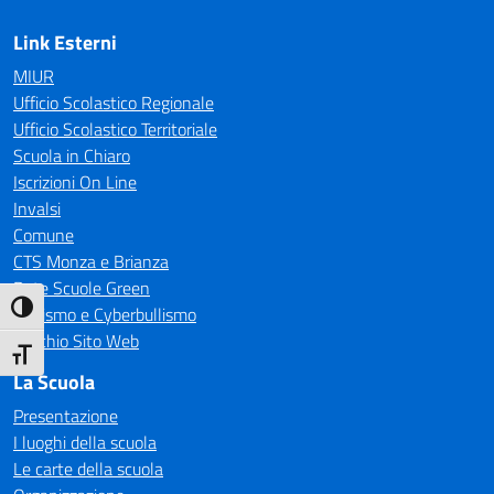
Link Esterni
MIUR
Ufficio Scolastico Regionale
Ufficio Scolastico Territoriale
Scuola in Chiaro
Iscrizioni On Line
Invalsi
Comune
CTS Monza e Brianza
Rete Scuole Green
Attiva/disattiva alto contrasto
Bullismo e Cyberbullismo
Vecchio Sito Web
Attiva/disattiva dimensione testo
La Scuola
Presentazione
I luoghi della scuola
Le carte della scuola