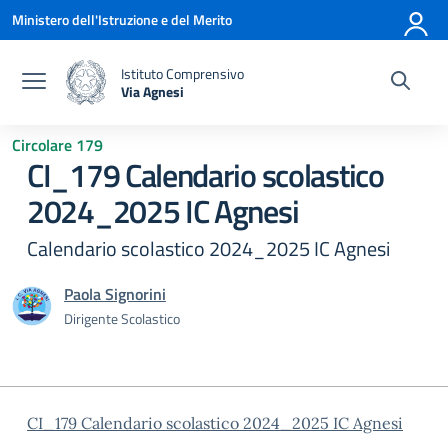
Vai ai contenuti
Vai al menu di navigazione
Vai al footer
Ministero dell'Istruzione e del Merito
Istituto Comprensivo
Via Agnesi
— Visita la pagina iniziale della scuola
Circolare 179
CI_179 Calendario scolastico
2024_2025 IC Agnesi
Calendario scolastico 2024_2025 IC Agnesi
Paola Signorini
Dirigente Scolastico
CI_179 Calendario scolastico 2024_2025 IC Agnesi