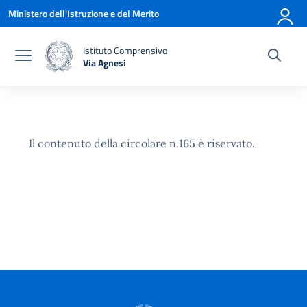
Vai ai contenuti
Vai al menu di navigazione
Vai al footer
Ministero dell'Istruzione e del Merito
Istituto Comprensivo
Via Agnesi
— Visita la pagina iniziale della scuola
Il contenuto della circolare n.165 è riservato.