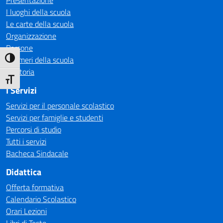
Presentazione
I luoghi della scuola
Le carte della scuola
Organizzazione
Persone
I numeri della scuola
Attiva/disattiva alto contrasto
La storia
Attiva/disattiva dimensione testo
I Servizi
Servizi per il personale scolastico
Servizi per famiglie e studenti
Percorsi di studio
Tutti i servizi
Bacheca Sindacale
Didattica
Offerta formativa
Calendario Scolastico
Orari Lezioni