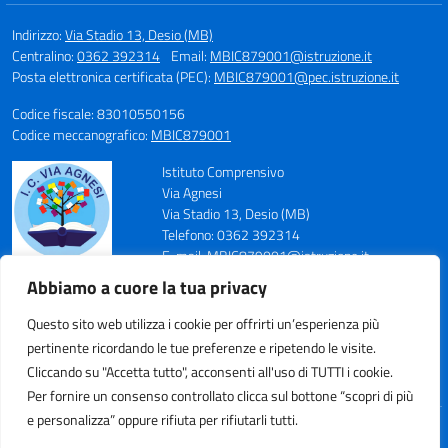
Indirizzo:
Via Stadio 13, Desio (MB)
Centralino:
0362 392314
Email:
MBIC879001@istruzione.it
Posta elettronica certificata (PEC):
MBIC879001@pec.istruzione.it
Codice fiscale: 83010550156
Codice meccanografico:
MBIC879001
Istituto Comprensivo
Via Agnesi
Via Stadio 13, Desio (MB)
Telefono: 0362 392314
E-mail: MBIC879001@istruzione.it
PEC: MBIC879001@pec.istruzione.it
Abbiamo a cuore la tua privacy
Codice Meccanografico: MBIC879001
Codice Fiscale: 83010550156
Questo sito web utilizza i cookie per offrirti un’esperienza più
pertinente ricordando le tue preferenze e ripetendo le visite.
Cliccando su "Accetta tutto", acconsenti all'uso di TUTTI i cookie.
Per fornire un consenso controllato clicca sul bottone “scopri di più
e personalizza” oppure rifiuta per rifiutarli tutti.
Idea e progetto di Designers Italia