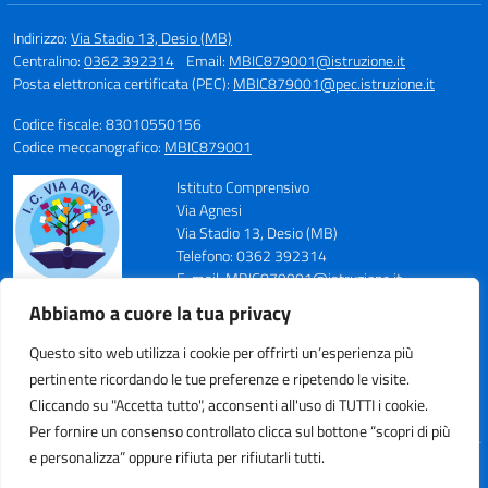
Indirizzo:
Via Stadio 13, Desio (MB)
Centralino:
0362 392314
Email:
MBIC879001@istruzione.it
Posta elettronica certificata (PEC):
MBIC879001@pec.istruzione.it
Codice fiscale: 83010550156
Codice meccanografico:
MBIC879001
Istituto Comprensivo
Via Agnesi
Via Stadio 13, Desio (MB)
Telefono: 0362 392314
E-mail: MBIC879001@istruzione.it
PEC: MBIC879001@pec.istruzione.it
Abbiamo a cuore la tua privacy
Codice Meccanografico: MBIC879001
Codice Fiscale: 83010550156
Questo sito web utilizza i cookie per offrirti un’esperienza più
pertinente ricordando le tue preferenze e ripetendo le visite.
Cliccando su "Accetta tutto", acconsenti all'uso di TUTTI i cookie.
Per fornire un consenso controllato clicca sul bottone “scopri di più
e personalizza” oppure rifiuta per rifiutarli tutti.
Idea e progetto di Designers Italia