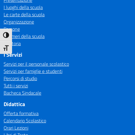
Presentazione
I luoghi della scuola
Le carte della scuola
Organizzazione
Persone
I numeri della scuola
Attiva/disattiva alto contrasto
La storia
Attiva/disattiva dimensione testo
I Servizi
Servizi per il personale scolastico
Servizi per famiglie e studenti
Percorsi di studio
Tutti i servizi
Bacheca Sindacale
Didattica
Offerta formativa
Calendario Scolastico
Orari Lezioni