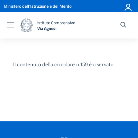
Vai ai contenuti
Vai al menu di navigazione
Vai al footer
Ministero dell'Istruzione e del Merito
Istituto Comprensivo
Via Agnesi
— Visita la pagina iniziale della scuola
Il contenuto della circolare n.159 è riservato.