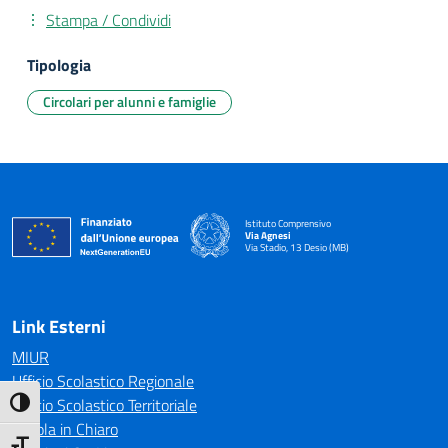
Stampa / Condividi
Tipologia
Circolari per alunni e famiglie
Istituto Comprensivo
Via Agnesi
Via Stadio, 13 Desio (MB)
— Visita la pagina iniziale della scuola
Link Esterni
MIUR
Ufficio Scolastico Regionale
Ufficio Scolastico Territoriale
Attiva/disattiva alto contrasto
Scuola in Chiaro