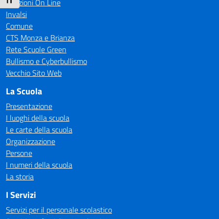
Attiva/disattiva dimensione testo
Iscrizioni On Line
Invalsi
Comune
CTS Monza e Brianza
Rete Scuole Green
Bullismo e Cyberbullismo
Vecchio Sito Web
La Scuola
Presentazione
I luoghi della scuola
Le carte della scuola
Organizzazione
Persone
I numeri della scuola
La storia
I Servizi
Servizi per il personale scolastico