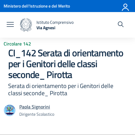
Vai ai contenuti
Vai al menu di navigazione
Vai al footer
Ministero dell'Istruzione e del Merito
Istituto Comprensivo
Via Agnesi
— Visita la pagina iniziale della scuola
Circolare 142
CI_142 Serata di orientamento
per i Genitori delle classi
seconde_ Pirotta
Serata di orientamento per i Genitori delle
classi seconde_ Pirotta
Paola Signorini
Dirigente Scolastico