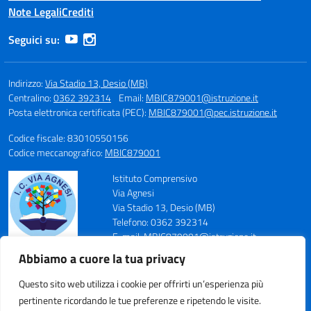
Note Legali
Crediti
Seguici su:
Indirizzo:
Via Stadio 13, Desio (MB)
Centralino:
0362 392314
Email:
MBIC879001@istruzione.it
Posta elettronica certificata (PEC):
MBIC879001@pec.istruzione.it
Codice fiscale: 83010550156
Codice meccanografico:
MBIC879001
Istituto Comprensivo
Via Agnesi
Via Stadio 13, Desio (MB)
Telefono: 0362 392314
E-mail: MBIC879001@istruzione.it
PEC: MBIC879001@pec.istruzione.it
Abbiamo a cuore la tua privacy
Codice Meccanografico: MBIC879001
Codice Fiscale: 83010550156
Questo sito web utilizza i cookie per offrirti un’esperienza più
pertinente ricordando le tue preferenze e ripetendo le visite.