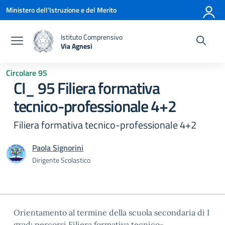
Vai ai contenuti
Vai al menu di navigazione
Vai al footer
Ministero dell'Istruzione e del Merito
Istituto Comprensivo
Via Agnesi
— Visita la pagina iniziale della scuola
Circolare 95
CI_ 95 Filiera formativa
tecnico-professionale 4+2
Filiera formativa tecnico-professionale 4+2
Paola Signorini
Dirigente Scolastico
Orientamento al termine della scuola secondaria di I
grad: percorsi Filiera formativa tecnico-