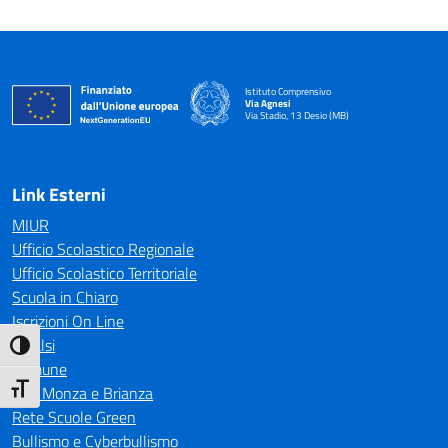
Istituto Comprensivo
Via Agnesi
Via Stadio, 13 Desio (MB)
— Visita la pagina iniziale della scuola
Link Esterni
MIUR
Ufficio Scolastico Regionale
Ufficio Scolastico Territoriale
Scuola in Chiaro
Iscrizioni On Line
Invalsi
Attiva/disattiva alto contrasto
Comune
Attiva/disattiva dimensione testo
CTS Monza e Brianza
Rete Scuole Green
Bullismo e Cyberbullismo