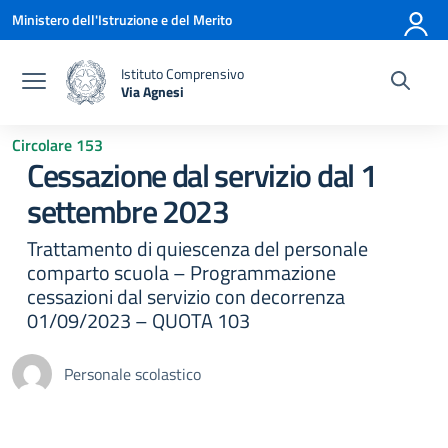
Vai ai contenuti
Vai al menu di navigazione
Vai al footer
Ministero dell'Istruzione e del Merito
Istituto Comprensivo
Via Agnesi
— Visita la pagina iniziale della scuola
Circolare 153
Cessazione dal servizio dal 1
settembre 2023
Trattamento di quiescenza del personale
comparto scuola – Programmazione
cessazioni dal servizio con decorrenza
01/09/2023 – QUOTA 103
Personale scolastico