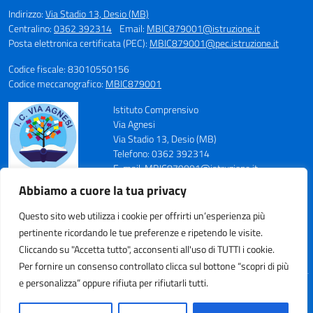
Indirizzo:
Via Stadio 13, Desio (MB)
Centralino:
0362 392314
Email:
MBIC879001@istruzione.it
Posta elettronica certificata (PEC):
MBIC879001@pec.istruzione.it
Codice fiscale: 83010550156
Codice meccanografico:
MBIC879001
Istituto Comprensivo
Via Agnesi
Via Stadio 13, Desio (MB)
Telefono: 0362 392314
E-mail: MBIC879001@istruzione.it
PEC: MBIC879001@pec.istruzione.it
Abbiamo a cuore la tua privacy
Codice Meccanografico: MBIC879001
Codice Fiscale: 83010550156
Questo sito web utilizza i cookie per offrirti un’esperienza più
pertinente ricordando le tue preferenze e ripetendo le visite.
Cliccando su "Accetta tutto", acconsenti all'uso di TUTTI i cookie.
Per fornire un consenso controllato clicca sul bottone “scopri di più
e personalizza” oppure rifiuta per rifiutarli tutti.
Idea e progetto di Designers Italia