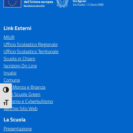
Via Agnesi
Via Stadio, 13 Desio (MB)
— Visita la pagina iniziale della scuola
Link Esterni
MIUR
Ufficio Scolastico Regionale
Ufficio Scolastico Territoriale
Scuola in Chiaro
Iscrizioni On Line
Invalsi
Comune
CTS Monza e Brianza
Attiva/disattiva alto contrasto
Rete Scuole Green
Bullismo e Cyberbullismo
Attiva/disattiva dimensione testo
Vecchio Sito Web
La Scuola
Presentazione