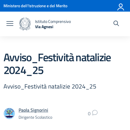
Vai ai contenuti
Vai al menu di navigazione
Vai al footer
Ministero dell'Istruzione e del Merito
Istituto Comprensivo
Via Agnesi
— Visita la pagina iniziale della scuola
Avviso_Festività natalizie
2024_25
Avviso_Festività natalizie 2024_25
Paola Signorini
0
Dirigente Scolastico