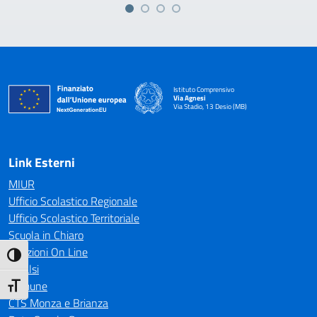
Istituto Comprensivo
Via Agnesi
Via Stadio, 13 Desio (MB)
— Visita la pagina iniziale della scuola
Link Esterni
MIUR
Ufficio Scolastico Regionale
Ufficio Scolastico Territoriale
Scuola in Chiaro
Iscrizioni On Line
Attiva/disattiva alto contrasto
Invalsi
Comune
Attiva/disattiva dimensione testo
CTS Monza e Brianza