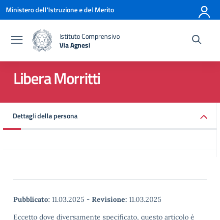
Vai ai contenuti
Vai al menu di navigazione
Vai al footer
Ministero dell'Istruzione e del Merito
Istituto Comprensivo
Via Agnesi
— Visita la pagina iniziale della scuola
Libera Morritti
Dettagli della persona
Pubblicato:
11.03.2025
-
Revisione:
11.03.2025
Eccetto dove diversamente specificato, questo articolo è