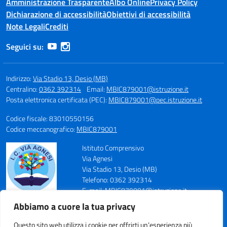
Amministrazione Trasparente
Albo Online
Privacy Policy
Dichiarazione di accessibilità
Obiettivi di accessibilità
Note Legali
Crediti
Seguici su:
Indirizzo:
Via Stadio 13, Desio (MB)
Centralino:
0362 392314
Email:
MBIC879001@istruzione.it
Posta elettronica certificata (PEC):
MBIC879001@pec.istruzione.it
Codice fiscale: 83010550156
Codice meccanografico:
MBIC879001
Istituto Comprensivo
Via Agnesi
Via Stadio 13, Desio (MB)
Telefono: 0362 392314
E-mail: MBIC879001@istruzione.it
PEC: MBIC879001@pec.istruzione.it
Abbiamo a cuore la tua privacy
Codice Meccanografico: MBIC879001
Codice Fiscale: 83010550156
Questo sito web utilizza i cookie per offrirti un’esperienza più