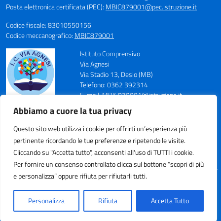
Posta elettronica certificata (PEC):
MBIC879001@pec.istruzione.it
Codice fiscale: 83010550156
Codice meccanografico:
MBIC879001
Istituto Comprensivo
Via Agnesi
Via Stadio 13, Desio (MB)
Telefono: 0362 392314
E-mail: MBIC879001@istruzione.it
PEC: MBIC879001@pec.istruzione.it
Abbiamo a cuore la tua privacy
Codice Meccanografico: MBIC879001
Codice Fiscale: 83010550156
Questo sito web utilizza i cookie per offrirti un’esperienza più
pertinente ricordando le tue preferenze e ripetendo le visite.
Cliccando su "Accetta tutto", acconsenti all'uso di TUTTI i cookie.
Per fornire un consenso controllato clicca sul bottone “scopri di più
e personalizza” oppure rifiuta per rifiutarli tutti.
Idea e progetto di Designers Italia
Personalizza
Rifiuta
Accetta Tutto