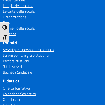
Presentazione
I luoghi della scuola
Le carte della scuola
Organizzazione
Persone
I numeri della scuola
Attiva/disattiva alto contrasto
La storia
Attiva/disattiva dimensione testo
I Servizi
Servizi per il personale scolastico
Servizi per famiglie e studenti
Percorsi di studio
Tutti i servizi
Bacheca Sindacale
Didattica
Offerta formativa
Calendario Scolastico
Orari Lezioni