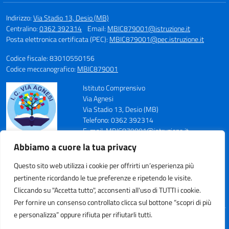
Indirizzo:
Via Stadio 13, Desio (MB)
Centralino:
0362 392314
Email:
MBIC879001@istruzione.it
Posta elettronica certificata (PEC):
MBIC879001@pec.istruzione.it
Codice fiscale: 83010550156
Codice meccanografico:
MBIC879001
Istituto Comprensivo
Via Agnesi
Via Stadio 13, Desio (MB)
Telefono: 0362 392314
E-mail: MBIC879001@istruzione.it
PEC: MBIC879001@pec.istruzione.it
Abbiamo a cuore la tua privacy
Codice Meccanografico: MBIC879001
Codice Fiscale: 83010550156
Questo sito web utilizza i cookie per offrirti un’esperienza più
pertinente ricordando le tue preferenze e ripetendo le visite.
Cliccando su "Accetta tutto", acconsenti all'uso di TUTTI i cookie.
Per fornire un consenso controllato clicca sul bottone “scopri di più
e personalizza” oppure rifiuta per rifiutarli tutti.
Idea e progetto di Designers Italia