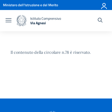
Vai ai contenuti
Vai al menu di navigazione
Vai al footer
Ministero dell'Istruzione e del Merito
Istituto Comprensivo
Via Agnesi
— Visita la pagina iniziale della scuola
Il contenuto della circolare n.78 è riservato.